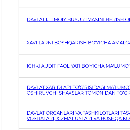
DAVLAT IJTIMOIY BUYURTMASINI BERISH 
XAVFLARNI BOSHQARISH BO‘YICHA AMALGA
ICHKI AUDIT FAOLIYATI BO'YICHA MAʼLUMO
DAVLAT XARIDLARI TO‘G‘RISIDAGI MA’LUM
OSHIRUVCHI SHAXSLAR TOMONIDAN TO‘G‘R
QILINADIGAN TOVARLAR (ISHLAR, XIZMATLA
DAVLAT ORGANLARI VA TASHKILOTLARI T
VOSITALARI, XIZMAT UYLARI VA BOSHQA 
OBYEKTLAR TO‘G‘RISIDAGI MA’LUMOTLAR