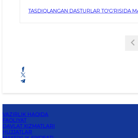
TASDIQLANGAN DASTURLAR TO'G'RISIDA 
VAZIRLIK HAQIDA
FAOLIYAT
DAVLAT XIZMATLARI
HUJJATLAR
MAXFIYLIK SIYOSATI