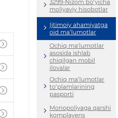
3299-Nizom bo‘yicha
moliyaviy hisobotlar
Ijtimoiy ahamiyatga
oid ma’lumotlar
Ochiq maʼlumotlar
asosida ishlab
chiqilgan mobil
ilovalar
Ochiq ma’lumotlar
to‘plamlarining
pasporti
Monopoliyaga qarshi
komplayens