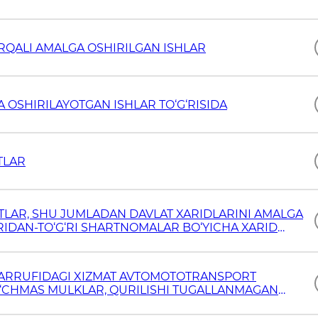
ORQALI AMALGA OSHIRILGAN ISHLAR
 OSHIRILAYOTGAN ISHLAR TO‘G‘RISIDA
TLAR
OTLAR, SHU JUMLADAN DAVLAT XARIDLARINI AMALGA
IDAN-TO‘G‘RI SHARTNOMALAR BO‘YICHA XARID
R)
ASARRUFIDAGI XIZMAT AVTOMOTOTRANSPORT
KO‘CHMAS MULKLAR, QURILISHI TUGALLANMAGAN