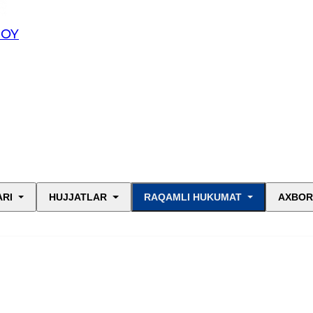
JOY
ARI
HUJJATLAR
RAQAMLI HUKUMAT
AXBOR