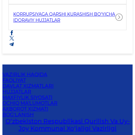
KORRUPSIYAGA QARSHI KURASHISH BO‘YICHA
IDORAVIY HUJJATLAR
VAZIRLIK HAQIDA
FAOLIYAT
DAVLAT XIZMATLARI
HUJJATLAR
MAXFIYLIK SIYOSATI
OCHIQ MA'LUMOTLAR
AXBOROT XIZMATI
BOG‘LANISH
O‘zbekiston Respublikasi Qurilish Va Uy-
Joy Kommunal Xo‘jaligi Vazirligi