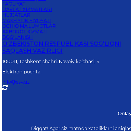
FAOLIYAT
DAVLAT XIZMATLARI
HUJJATLAR
MAXFIYLIK SIYOSATI
OCHIQ MA'LUMOTLAR
AXBOROT XIZMATI
BOG‘LANISH
O‘ZBЕKISTОN RЕSPUBLIKАSI SОG‘LIQNI
SAQLASH VАZIRLIGI
100011, Toshkent shahri, Navoiy ko‘chаsi, 4
Elektron pochta
:
info@ssv.uz
Onlay
Diqqat! Agar siz matnda xatoliklarni aniql