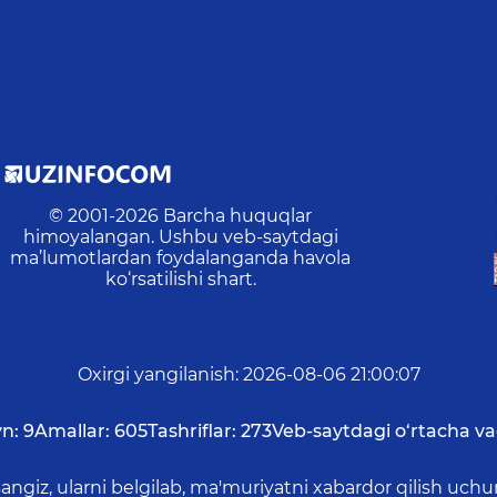
© 2001-
2026
Barcha huquqlar
himoyalangan. Ushbu veb-saytdagi
ma’lumotlardan foydalanganda havola
ko‘rsatilishi shart.
Oxirgi yangilanish
:
2026-08-06 21:00:07
n:
9
Amallar:
605
Tashriflar:
273
Veb-saytdagi o‘rtacha va
asangiz, ularni belgilab, ma'muriyatni xabardor qilish 