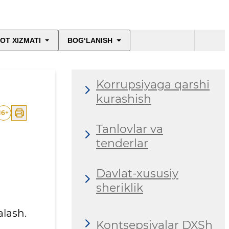
OT XIZMATI
BOG‘LANISH
Korrupsiyaga qarshi
kurashish
16
+
Tanlovlar va
tenderlar
Davlat-xususiy
sheriklik
lash.
Kontsepsiyalar DXSh