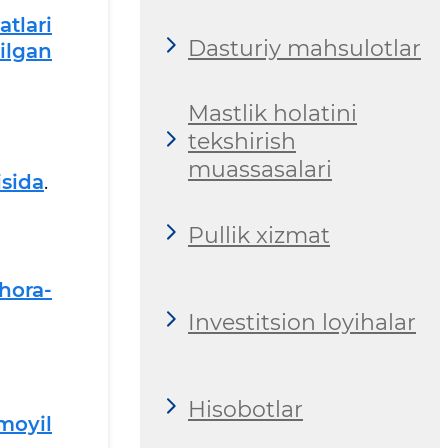
tlari
Dasturiy mahsulotlar
ilgan
Mastlik holatini
tekshirish
muassasalari
isida
.
Pullik xizmat
chora-
Investitsion loyihalar
Hisobotlar
moyil