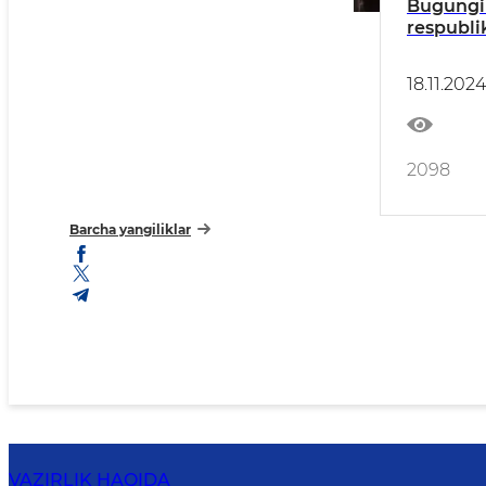
Bugungi
respubl
tenglikni
qizlarni
18.11.2024
manfaatl
yuzasidan
amalga 
2098
Barcha yangiliklar
VAZIRLIK HAQIDA