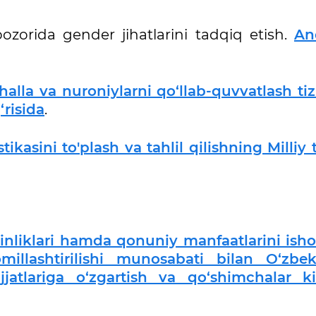
ozorida gender jihatlarini tadqiq etish.
An
ahalla va nuroniylarni qo‘llab-quvvatlash ti
‘risida
.
kasini to'plash va tahlil qilishning Milliy 
rkinliklari hamda qonuniy manfaatlarini isho
illashtirilishi munosabati bilan O‘zbek
atlariga o‘zgartish va qo‘shimchalar kir