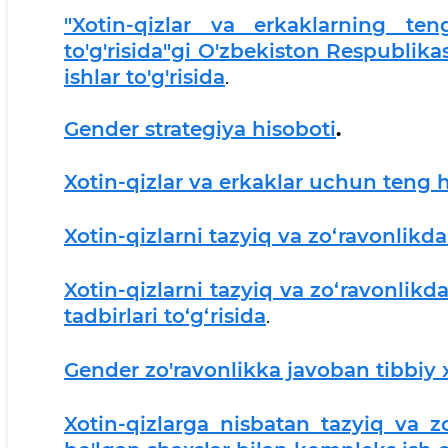
"Xotin-qizlar va erkaklarning ten
to'g'risida"gi O'zbekiston Respublik
ishlar to'g'risida
.
Gender strategiya hisoboti
.
Xotin-qizlar va erkaklar uchun teng 
Xotin-qizlarni tazyiq va zo‘ravonlikda
Xotin-qizlarni tazyiq va zo‘ravonlikd
tadbirlari to‘g‘risida
.
Gender zo'ravonlikka javoban tibbiy 
Xotin-qizlarga nisbatan tazyiq va z