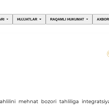
ARI
HUJJATLAR
RAQAMLI HUKUMAT
AXBOR
hlilini mehnat bozori tahliliga integratsiya