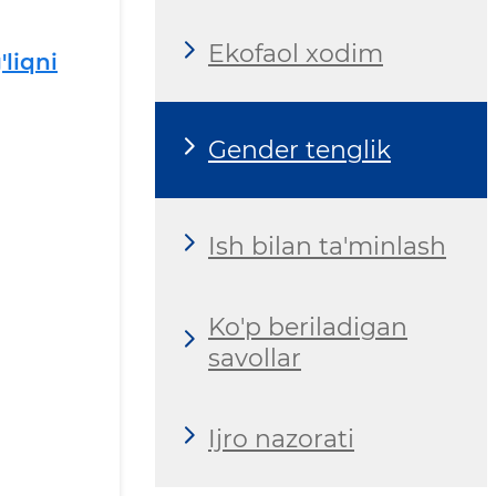
Ekofaol xodim
liqni
Gender tenglik
Ish bilan ta'minlash
Ko'p beriladigan
savollar
Ijro nazorati