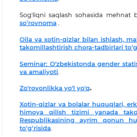
Sogʼliqni saqlash sohasida mehnat b
soʼrovnoma
.
Oila va xotin-qizlar bilan ishlash, m
takomillashtirish chora-tadbirlari to‘g
Seminar: O'zbekistonda gender statisti
va amaliyoti
.
Zo'rovonlikka yo'l yo'q
.
Xotin-qizlar va bolalar huquqlari, e
himoya qilish tizimi yanada takom
Respublikasining ayrim qonun hujj
to‘g‘risida
.