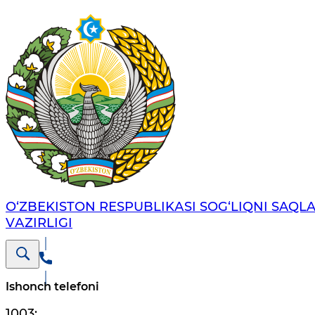
O‘ZBЕKISTОN RЕSPUBLIKАSI SОG‘LIQNI SAQL
VАZIRLIGI
Ishonch telefoni
1003
;