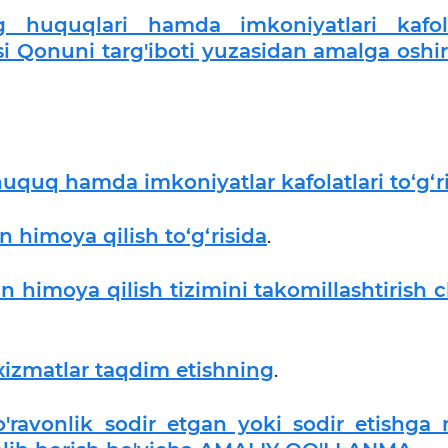
g huquqlari hamda imkoniyatlari kafola
asi Qonuni targ'iboti yuzasidan amalga oshir
huquq hamda imkoniyatlar kafolatlari to‘g‘r
n himoya qilish to‘g‘risida
.
an himoya qilish tizimini takomillashtirish 
xizmatlar taqdim etishning
.
o'ravonlik sodir etgan yoki sodir etishga 