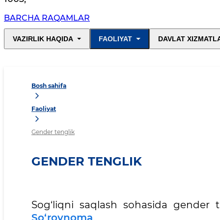
BARCHA RAQAMLAR
VAZIRLIK HAQIDA
FAOLIYAT
DAVLAT XIZMATL
Bosh sahifa
Faoliyat
Gender tenglik
GENDER TENGLIK
Sog‘liqni saqlash sohasida gender ta
So‘rovnoma
.