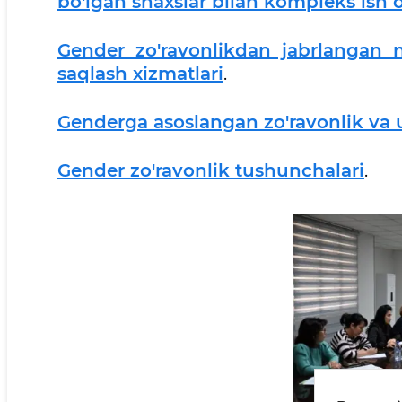
bo'lgan shaxslar bilan kompleks ish
Gender zo'ravonlikdan jabrlangan no
saqlash xizmatlari
.
Genderga asoslangan zo'ravonlik va un
Gender zo'ravonlik tushunchalari
.