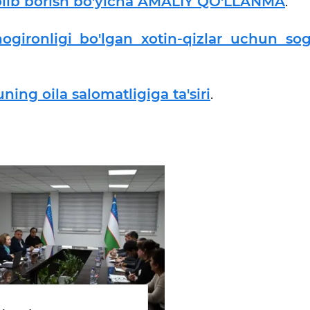
 olib borish bo'yicha AMALIY QO'LLANMA
.
gironligi bo'lgan xotin-qizlar uchun sog'
ing oila salomatligiga ta'siri
.