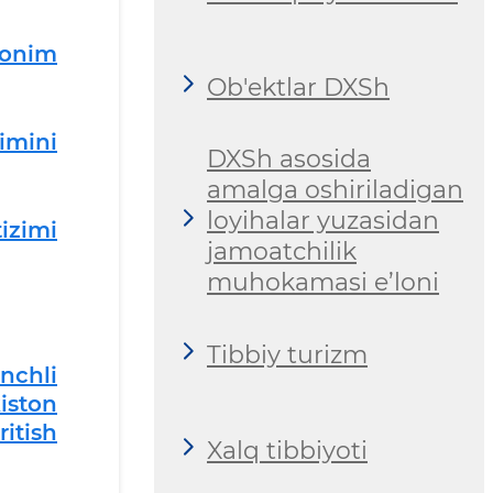
onim
Ob'ektlar DXSh
zimini
DXSh asosida
amalga oshiriladigan
loyihalar yuzasidan
tizimi
jamoatchilik
muhokamasi e’loni
Tibbiy turizm
nchli
iston
itish
Xalq tibbiyoti