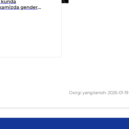
 kunda
ikamizda gender
 ta’minlash va xotin-
ng huquq-
arini ta’minlash
 izchil sa’y-harakatlar
oshirilmoqda
Oxirgi yangilanish: 2026-01-19 