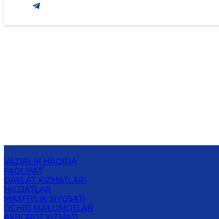
VAZIRLIK HAQIDA
FAOLIYAT
DAVLAT XIZMATLARI
HUJJATLAR
MAXFIYLIK SIYOSATI
OCHIQ MA'LUMOTLAR
AXBOROT XIZMATI