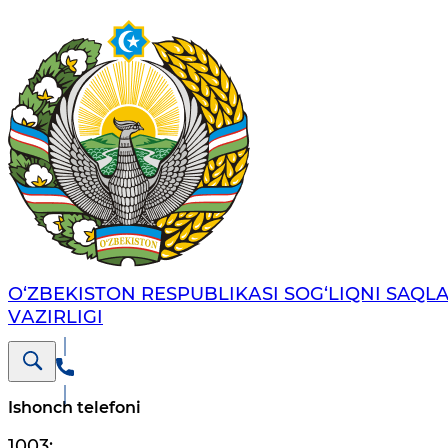
O‘ZBЕKISTОN RЕSPUBLIKАSI SОG‘LIQNI SAQL
VАZIRLIGI
Ishonch telefoni
1003
;