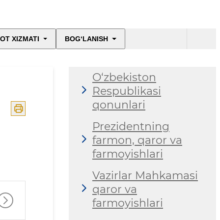
OT XIZMATI
BOG‘LANISH
O‘zbekiston
Respublikasi
qonunlari
Prezidentning
farmon, qaror va
farmoyishlari
Vazirlar Mahkamasi
qaror va
farmoyishlari