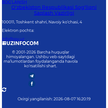
BOG‘LANISH
O‘zbеkistоn Rеspublikаsi Sоg‘liqni
Saqlash Vаzirligi
100011, Toshkent shahri, Navoiy ko‘chаsi, 4
Elektron pochta
:
info@ssv.uz
© 2001-
2026
Barcha huquqlar
himoyalangan. Ushbu veb-saytdagi
ma’lumotlardan foydalanganda havola
ko‘rsatilishi shart.
Oxirgi yangilanish
:
2026-08-07 16:20:19