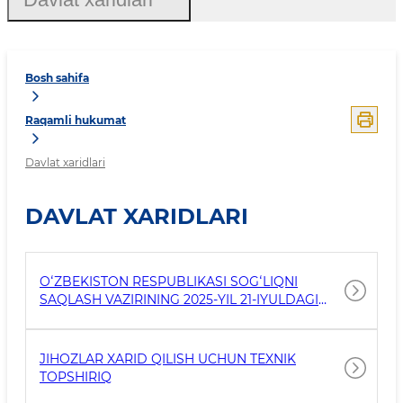
Bosh sahifa
Raqamli hukumat
Davlat xaridlari
DAVLAT XARIDLARI
OʻZBEKISTON RESPUBLIKASI SOGʻLIQNI
SAQLASH VAZIRINING 2025-YIL 21-IYULDAGI
216-SONLI “ORIGINAL DORI VOSITALARI VA
YOPIQ TURDAGI LABORATORIYA USKUNALARI
(MAXSUS REAGENTLAR, REAKTIVLAR VA
JIHOZLAR XARID QILISH UCHUN TEXNIK
SARFLOV VOSITALARI BILAN BIRGA)
TOPSHIRIQ
ROʻYXATINI TASDIQLASH TOʻGʻRISIDA”GI