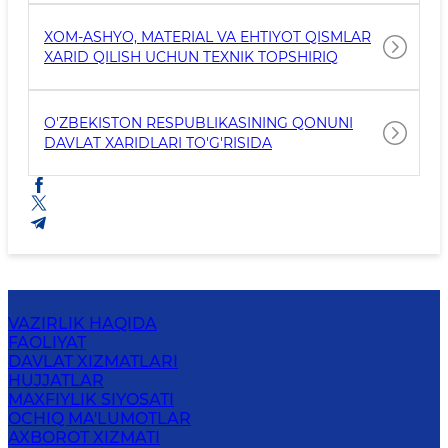
XOM-ASHYO, MATERIAL VA EHTIYOT QISMLAR
XARID QILISH UCHUN TEXNIK TOPSHIRIQ
O'ZBEKISTON RESPUBLIKASINING QONUNI
DAVLAT XARIDLARI TO'G'RISIDA
VAZIRLIK HAQIDA
FAOLIYAT
DAVLAT XIZMATLARI
HUJJATLAR
MAXFIYLIK SIYOSATI
OCHIQ MA'LUMOTLAR
AXBOROT XIZMATI