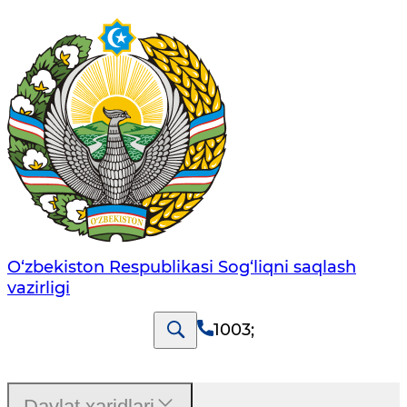
O‘zbеkistоn Rеspublikаsi Sоg‘liqni saqlash
vаzirligi
1003
;
Davlat xaridlari