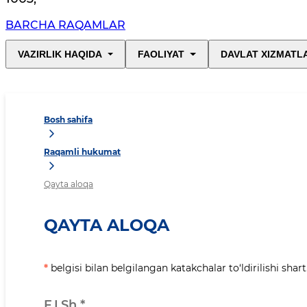
BARCHA RAQAMLAR
VAZIRLIK HAQIDA
FAOLIYAT
DAVLAT XIZMATL
Bosh sahifa
Raqamli hukumat
Qayta aloqa
QAYTA ALOQA
*
belgisi bilan belgilangan katakchalar to‘ldirilishi shart
F.I.Sh
*