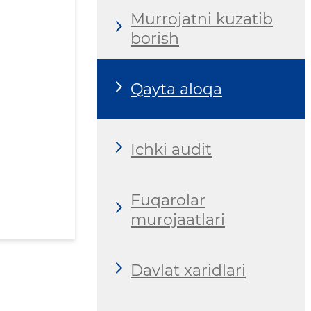
Murrojatni kuzatib
borish
Qayta aloqa
Ichki audit
Fuqarolar
murojaatlari
Davlat xaridlari