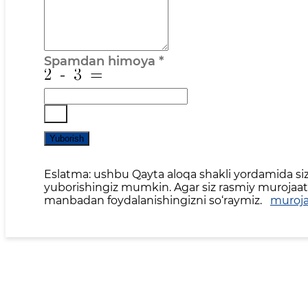
Spamdan himoya
*
Yuborish
Eslatma: ushbu Qayta aloqa shakli yordamida siz 
yuborishingiz mumkin. Agar siz rasmiy murojaat,
manbadan foydalanishingizni so‘raymiz.
muroja