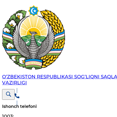
O‘ZBЕKISTОN RЕSPUBLIKАSI SОG‘LIQNI SAQL
VАZIRLIGI
Ishonch telefoni
1003
;