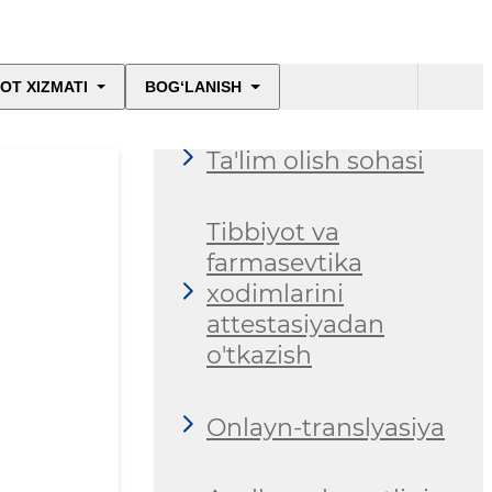
Bolalar sog'lig'ini
saqlash sohasi
OT XIZMATI
BOG‘LANISH
Ta'lim olish sohasi
Tibbiyot va
farmasevtika
xodimlarini
attestasiyadan
o'tkazish
Onlayn-translyasiya