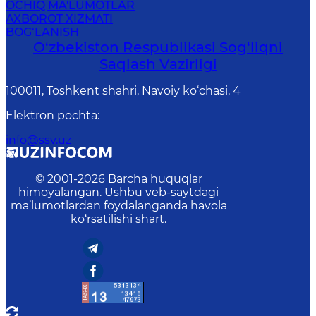
OCHIQ MA'LUMOTLAR
AXBOROT XIZMATI
BOG‘LANISH
O‘zbеkistоn Rеspublikаsi Sоg‘liqni
Saqlash Vаzirligi
100011, Toshkent shahri, Navoiy ko‘chаsi, 4
Elektron pochta
:
info@ssv.uz
© 2001-
2026
Barcha huquqlar
himoyalangan. Ushbu veb-saytdagi
ma’lumotlardan foydalanganda havola
ko‘rsatilishi shart.