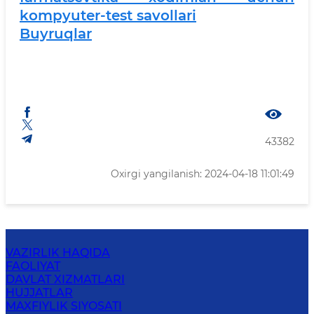
kompyuter-test savollari
Buyruqlar
43382
Oxirgi yangilanish: 2024-04-18 11:01:49
VAZIRLIK HAQIDA
FAOLIYAT
DAVLAT XIZMATLARI
HUJJATLAR
MAXFIYLIK SIYOSATI