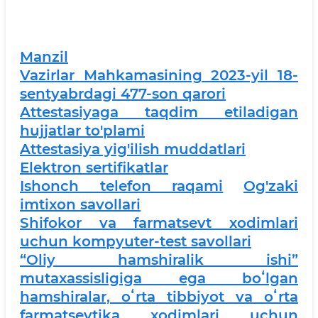
Manzil
Vazirlar Mahkamasining 2023-yil 18-
sentyabrdagi 477-son qarori
Attestasiyaga taqdim etiladigan
hujjatlar to'plami
Attestasiya yig'ilish muddatlari
Elektron sertifikatlar
Ishonch telefon raqami
Og'zaki
imtixon savollari
Shifokor va farmatsevt xodimlari
uchun kompyuter-test savollari
“Oliy hamshiralik ishi”
mutaxassisligiga ega boʻlgan
hamshiralar, oʻrta tibbiyot va oʻrta
farmatsevtika xodimlari uchun