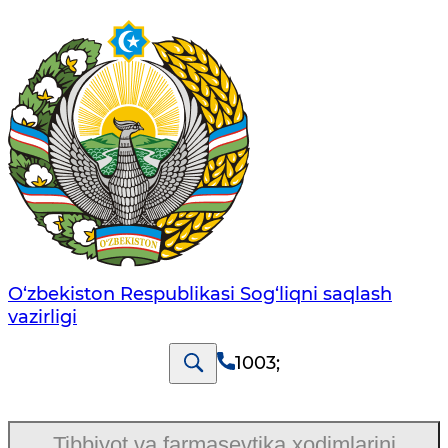
O‘zbеkistоn Rеspublikаsi Sоg‘liqni saqlash
vаzirligi
1003
;
Tibbiyot va farmasevtika xodimlarini