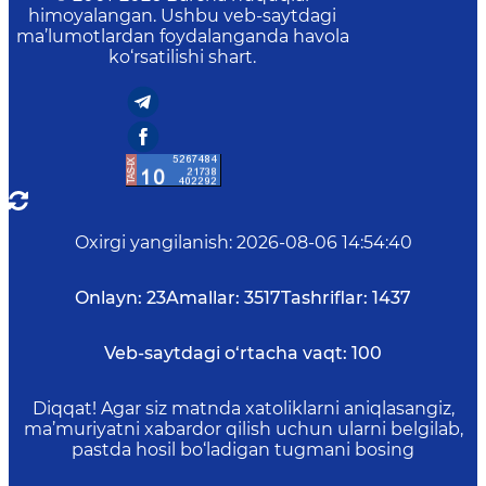
himoyalangan. Ushbu veb-saytdagi
ma’lumotlardan foydalanganda havola
ko‘rsatilishi shart.
Oxirgi yangilanish
:
2026-08-06 14:54:40
Onlayn:
23
Amallar:
3517
Tashriflar:
1437
Veb-saytdagi o‘rtacha vaqt:
100
Diqqat! Agar siz matnda xatoliklarni aniqlasangiz,
ma’muriyatni xabardor qilish uchun ularni belgilab,
pastda hosil bo‘ladigan tugmani bosing