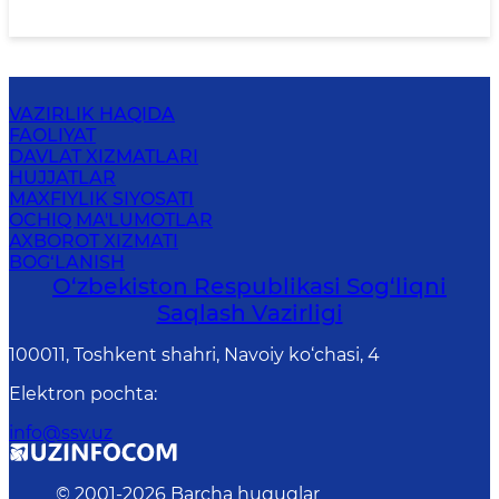
VAZIRLIK HAQIDA
FAOLIYAT
DAVLAT XIZMATLARI
HUJJATLAR
MAXFIYLIK SIYOSATI
OCHIQ MA'LUMOTLAR
AXBOROT XIZMATI
BOG‘LANISH
O‘zbеkistоn Rеspublikаsi Sоg‘liqni
Saqlash Vаzirligi
100011, Toshkent shahri, Navoiy ko‘chаsi, 4
Elektron pochta
:
info@ssv.uz
© 2001-
2026
Barcha huquqlar