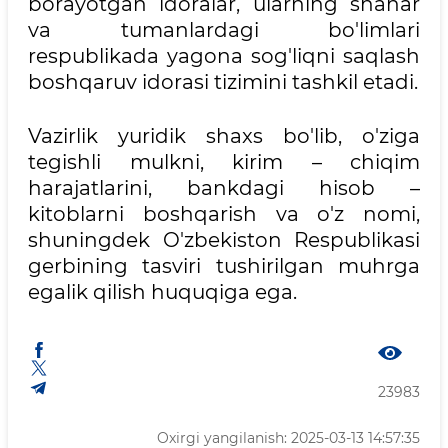
borayotgan idoralar, ularning shahar
va tumanlardagi bo'limlari
respublikada yagona sog'liqni saqlash
boshqaruv idorasi tizimini tashkil etadi.
Vazirlik yuridik shaxs bo'lib, o'ziga
tegishli mulkni, kirim – chiqim
harajatlarini, bankdagi hisob –
kitoblarni boshqarish va o'z nomi,
shuningdek O'zbekiston Respublikasi
gerbining tasviri tushirilgan muhrga
egalik qilish huquqiga ega.
23983
Oxirgi yangilanish: 2025-03-13 14:57:35