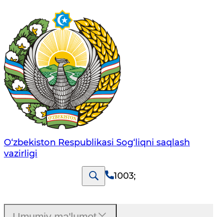
O‘zbеkistоn Rеspublikаsi Sоg‘liqni saqlash
vаzirligi
1003
;
Umumiy ma'lumot