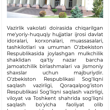
Vazirlik vakolati doirasida chiqarilgan
me'yoriy-huquqiy hujjatlar ijrosi davlat
idoralari, korxonalari, muassasalari,
tashkilotlari va umuman O'zbekiston
Respublikasida joylashgan mulkchilik
shaklidan qa'tiy nazar barcha
jamoatchilik birlashmalari va jismoniy
shaxslar uchun majburiydir.
O'zbekiston Respublikasi Sog'liqni
saqlash vazirligi, Qoraqalpog'iston
Respublikasi Sog'liqni saqlash vazirligi,
viloyat va Toshkent shahrida sog'liqni
saqlash bo'yicha faoliyat olib