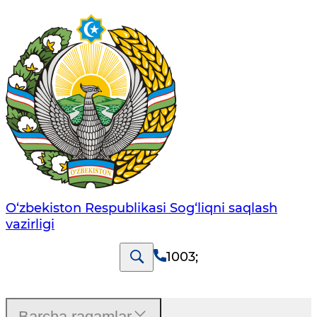
O‘zbеkistоn Rеspublikаsi Sоg‘liqni saqlash
vаzirligi
1003
;
Barcha raqamlar