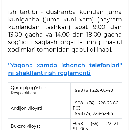
ish tartibi - dushanba kunidan juma
kunigacha (juma kuni xam) (bayram
kunlaridan tashkari) soat 9.00 dan
13.00 gacha va 14.00 dan 18.00 gacha
sog'liqni saqlash organlarining mas'ul
xodimlari tomonidan qabul qilinadi.
"Yagona xamda ishonch telefonlari"
ni shakllantirish reglamenti
Qoraqalpog'iston
+998 (61) 226-00-48
Respublikasi
+998 (74) 228-25-86,
Andijon viloyati
1103
+998 (74) 228-42-84
+998 (65) 221-21-
Buxoro viloyati
81, 1064