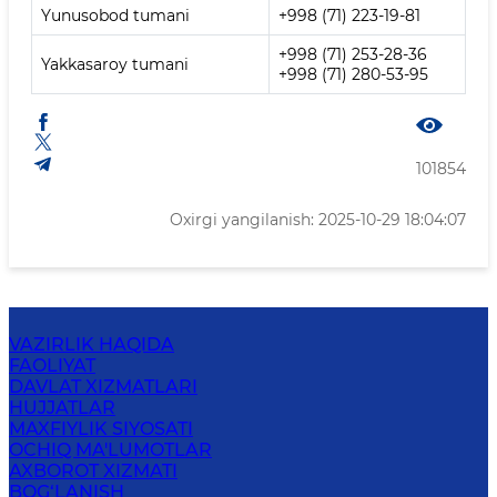
Yunusobod tumani
+998 (71) 223-19-81
+998 (71) 253-28-36
Yakkasaroy tumani
+998 (71) 280-53-95
101854
Oxirgi yangilanish: 2025-10-29 18:04:07
VAZIRLIK HAQIDA
FAOLIYAT
DAVLAT XIZMATLARI
HUJJATLAR
MAXFIYLIK SIYOSATI
OCHIQ MA'LUMOTLAR
AXBOROT XIZMATI
BOG‘LANISH