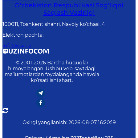
O‘zbеkistоn Rеspublikаsi Sоg‘liqni
Saqlash Vаzirligi
100011, Toshkent shahri, Navoiy ko‘chаsi, 4
Elektron pochta
:
info@ssv.uz
© 2001-
2026
Barcha huquqlar
himoyalangan. Ushbu veb-saytdagi
ma’lumotlardan foydalanganda havola
ko‘rsatilishi shart.
Oxirgi yangilanish
:
2026-08-07 16:20:19