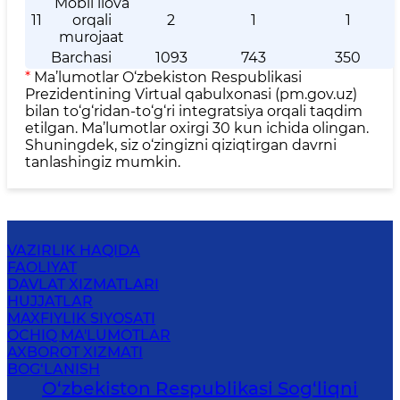
Mobil ilova
11
orqali
2
1
1
murojaat
Barchasi
1093
743
350
*
Ma’lumotlar O‘zbekiston Respublikasi
Prezidentining Virtual qabulxonasi (pm.gov.uz)
bilan to‘g‘ridan-to‘g‘ri integratsiya orqali taqdim
etilgan. Ma’lumotlar oxirgi 30 kun ichida olingan.
Shuningdek, siz o‘zingizni qiziqtirgan davrni
tanlashingiz mumkin.
VAZIRLIK HAQIDA
FAOLIYAT
DAVLAT XIZMATLARI
HUJJATLAR
MAXFIYLIK SIYOSATI
OCHIQ MA'LUMOTLAR
AXBOROT XIZMATI
BOG‘LANISH
O‘zbеkistоn Rеspublikаsi Sоg‘liqni