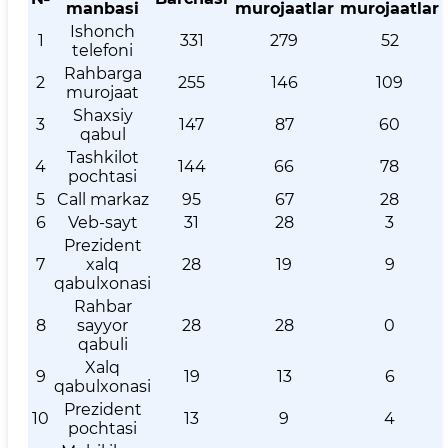
manbasi
murojaatlar
murojaatlar
Ishonch
1
331
279
52
telefoni
Rahbarga
2
255
146
109
murojaat
Shaxsiy
3
147
87
60
qabul
Tashkilot
4
144
66
78
pochtasi
5
Call markaz
95
67
28
6
Veb-sayt
31
28
3
Prezident
7
xalq
28
19
9
qabulxonasi
Rahbar
8
sayyor
28
28
0
qabuli
Xalq
9
19
13
6
qabulxonasi
Prezident
10
13
9
4
pochtasi