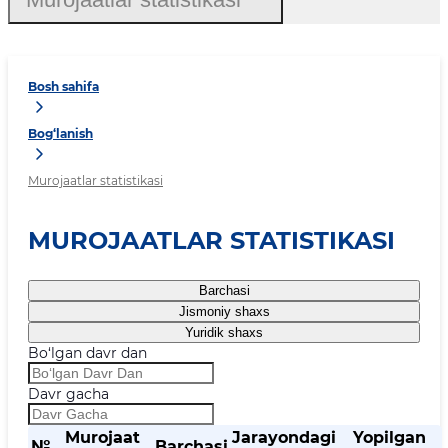
Bosh sahifa
Bog‘lanish
Murojaatlar statistikasi
MUROJAATLAR STATISTIKASI
Barchasi
Jismoniy shaxs
Yuridik shaxs
Bo‘lgan davr dan
Davr gacha
Murojaat
Jarayondagi
Yopilgan
№
Barchasi