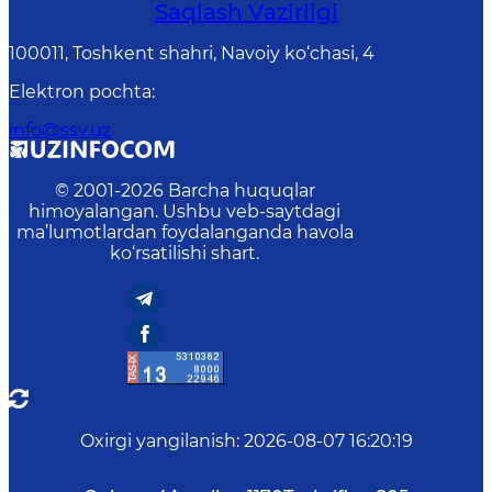
Saqlash Vаzirligi
100011, Toshkent shahri, Navoiy ko‘chаsi, 4
Elektron pochta
:
info@ssv.uz
© 2001-
2026
Barcha huquqlar
himoyalangan. Ushbu veb-saytdagi
ma’lumotlardan foydalanganda havola
ko‘rsatilishi shart.
Oxirgi yangilanish
:
2026-08-07 16:20:19