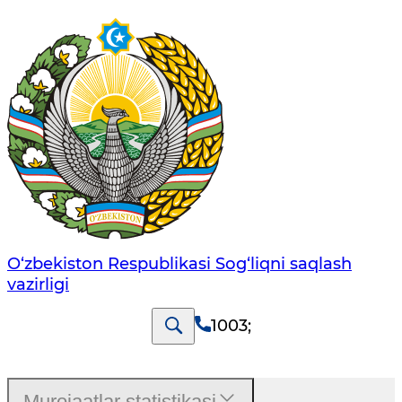
O‘zbеkistоn Rеspublikаsi Sоg‘liqni saqlash
vаzirligi
1003
;
Murojaatlar statistikasi