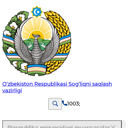
O‘zbеkistоn Rеspublikаsi Sоg‘liqni saqlash
vаzirligi
1003
;
Respublika miqyosidagi muassasalar