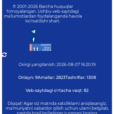
© 2001-
2026
Barcha huquqlar
himoyalangan. Ushbu veb-saytdagi
ma’lumotlardan foydalanganda havola
ko‘rsatilishi shart.
Oxirgi yangilanish
:
2026-08-07 16:20:19
Onlayn:
9
Amallar:
2823
Tashriflar:
1308
Veb-saytdagi o‘rtacha vaqt:
82
Diqqat! Agar siz matnda xatoliklarni aniqlasangiz,
ma’muriyatni xabardor qilish uchun ularni belgilab,
pastda hosil bo‘ladigan tugmani bosing