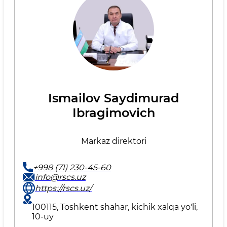
Ismailov Saydimurad
Ibragimovich
Markaz direktori
+998 (71) 230-45-60
info@rscs.uz
https://rscs.uz/
100115, Toshkent shahar, kichik xalqa yo'li,
10-uy