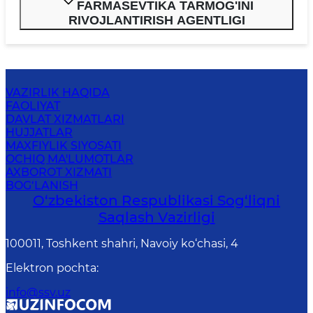
FARMASEVTIKA TARMOG'INI
RIVOJLANTIRISH AGENTLIGI
VAZIRLIK HAQIDA
FAOLIYAT
DAVLAT XIZMATLARI
HUJJATLAR
MAXFIYLIK SIYOSATI
OCHIQ MA'LUMOTLAR
AXBOROT XIZMATI
BOG‘LANISH
O‘zbеkistоn Rеspublikаsi Sоg‘liqni
Saqlash Vаzirligi
100011, Toshkent shahri, Navoiy ko‘chаsi, 4
Elektron pochta
:
info@ssv.uz