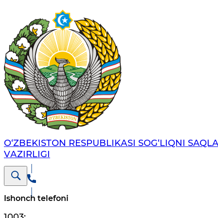
O‘ZBЕKISTОN RЕSPUBLIKАSI SОG‘LIQNI SAQL
VАZIRLIGI
Ishonch telefoni
1003
;