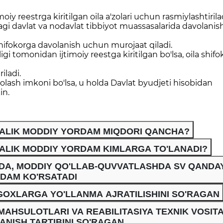
oiy reestrga kiritilgan oila a'zolari uchun rasmiylashtirila
idagi davlat va nodavlat tibbiyot muassasalarida davolanis
hifokorga davolanish uchun murojaat qiladi.
gi tomonidan ijtimoiy reestga kiritilgan bo'lsa, oila shifo
iladi.
olash imkoni bo'lsa, u holda Davlat byudjeti hisobidan
in.
TALIK MODDIY YORDAM MIQDORI QANCHA?
TALIK MODDIY YORDAM KIMLARGA TO'LANADI?
DA, MODDIY QO'LLAB-QUVVATLASHDA SV QANDA
DAM KO'RSATADI
TGOXLARGA YO'LLANMA AJRATILISHINI SO'RAGAN
AHSULOTLARI VA REABILITASIYA TEXNIK VOSIT
LANISH TARTIBINI SO'RAGAN