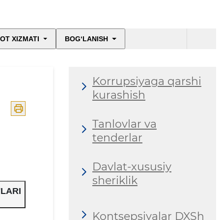
OT XIZMATI
BOG‘LANISH
Korrupsiyaga qarshi
kurashish
Tanlovlar va
tenderlar
Davlat-xususiy
sheriklik
'LARI
Kontsepsiyalar DXSh