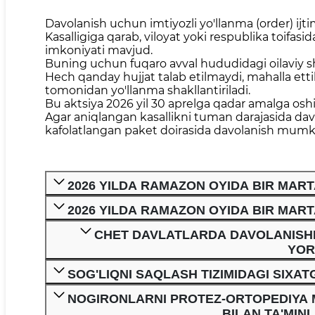
Davolanish uchun imtiyozli yo'llanma (order) ijtim
Kasalligiga qarab, viloyat yoki respublika toifas
imkoniyati mavjud.
Buning uchun fuqaro avval hududidagi oilaviy s
Hech qanday hujjat talab etilmaydi, mahalla ettili
tomonidan yo'llanma shakllantiriladi.
Bu aktsiya 2026 yil 30 aprelga qadar amalga oshir
Agar aniqlangan kasallikni tuman darajasida dav
kafolatlangan paket doirasida davolanish mumk
2026 YILDA RAMAZON OYIDA BIR MAR
2026 YILDA RAMAZON OYIDA BIR MAR
CHET DAVLATLARDA DAVOLANISH
YOR
SOG'LIQNI SAQLASH TIZIMIDAGI SIXA
NOGIRONLARNI PROTEZ-ORTOPEDIYA M
BILAN TA'MIN