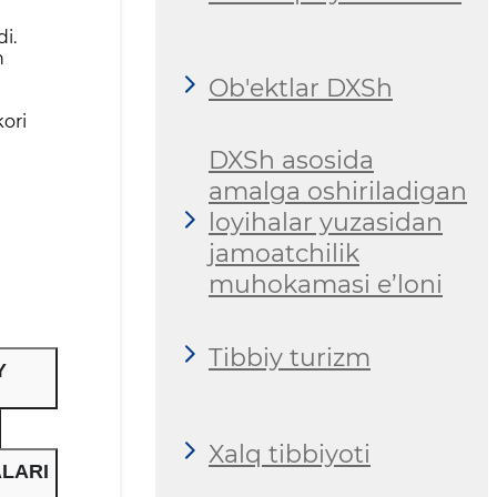
di.
h
Ob'ektlar DXSh
kori
DXSh asosida
amalga oshiriladigan
loyihalar yuzasidan
jamoatchilik
muhokamasi e’loni
Tibbiy turizm
Y
Xalq tibbiyoti
ALARI