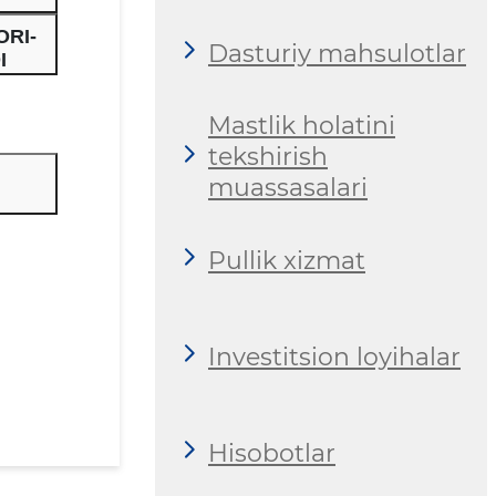
ORI-
Dasturiy mahsulotlar
I
Mastlik holatini
tekshirish
muassasalari
Pullik xizmat
Investitsion loyihalar
Hisobotlar