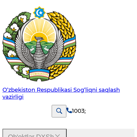
O‘zbеkistоn Rеspublikаsi Sоg‘liqni saqlash
vаzirligi
1003
;
Ob'ektlar DXSh