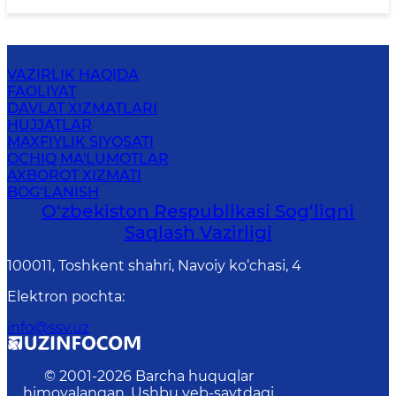
VAZIRLIK HAQIDA
FAOLIYAT
DAVLAT XIZMATLARI
HUJJATLAR
MAXFIYLIK SIYOSATI
OCHIQ MA'LUMOTLAR
AXBOROT XIZMATI
BOG‘LANISH
O‘zbеkistоn Rеspublikаsi Sоg‘liqni
Saqlash Vаzirligi
100011, Toshkent shahri, Navoiy ko‘chаsi, 4
Elektron pochta
:
info@ssv.uz
© 2001-
2026
Barcha huquqlar
himoyalangan. Ushbu veb-saytdagi