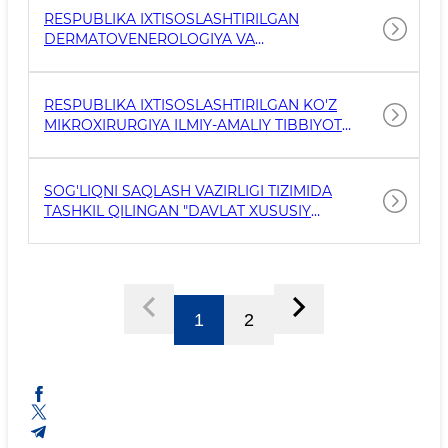
EʼLONI
RESPUBLIKA IXTISOSLASHTIRILGAN
DERMATOVENEROLOGIYA VA
KOSMETOLOGIYA ILMIY-AMALIY MARKAZI
QASHQADARYO VILOYAT FILIALI
RESPUBLIKA IXTISOSLASHTIRILGAN KO'Z
MIKROXIRURGIYA ILMIY-AMALIY TIBBIYOT
MARKAZI QASHQADARYO VILOYAT FILIALI
SOG'LIQNI SAQLASH VAZIRLIGI TIZIMIDA
TASHKIL QILINGAN "DAVLAT XUSUSIY
SHERIKLIK LOYIHALARI" TO'G'RISIDA
1
2