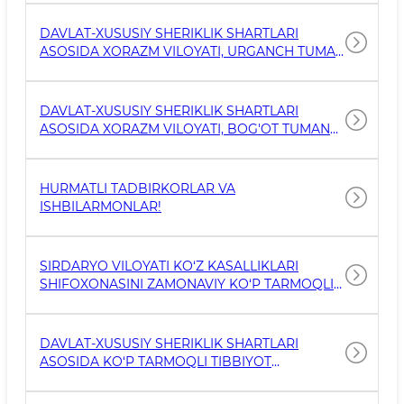
QARASHLI BIR QAVATLI TA’MIRTALAB BOLALAR
TABOBATXONASINI BUZIB TASHLAB UNING
DAVLAT-XUSUSIY SHERIKLIK SHARTLARI
O’RNIDA 375,75 M2 BINO O’RNIDA D.X.SH.
ASOSIDA XORAZM VILOYATI, URGANCH TUMAN
ASOSIDA ZAMONAVIY IKKI QAVATLI “BOLALAR
TIBBIYOT BIRLASHMASI HUDUDIDA AMALGA
OSHIRILADIGAN LOYIHA
DAVLAT-XUSUSIY SHERIKLIK SHARTLARI
ASOSIDA XORAZM VILOYATI, BOG'OT TUMAN
TIBBIYOT BIRLASHMASI HUDUDIDA AMALGA
OSHIRILADIGAN LOYIHA
HURMATLI TADBIRKORLAR VA
ISHBILARMONLAR!
SIRDARYO VILOYATI KO‘Z KASALLIKLARI
SHIFOXONASINI ZAMONAVIY KO‘P TARMOQLI
XUSUSIY DAVOLASH MARKAZIGA AYLANTIRISH
DAVLAT-XUSUSIY SHERIKLIK SHARTLARI
ASOSIDA KO‘P TARMOQLI TIBBIYOT
MARKAZINI TASHKIL ETISH LOYIHASI
YUZASIDAN JAMOATCHILIK MUHOKAMASI