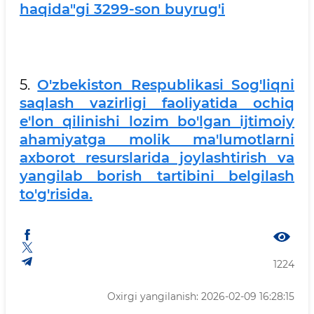
haqida"gi 3299-son buyrug'i
5.
O'zbekiston Respublikasi Sog'liqni
saqlash vazirligi faoliyatida ochiq
e'lon qilinishi lozim bo'lgan ijtimoiy
ahamiyatga molik ma'lumotlarni
axborot resurslarida joylashtirish va
yangilab borish tartibini belgilash
to'g'risida.
1224
Oxirgi yangilanish: 2026-02-09 16:28:15