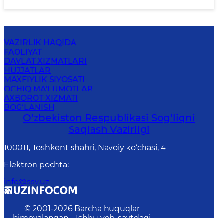
VAZIRLIK HAQIDA
FAOLIYAT
DAVLAT XIZMATLARI
HUJJATLAR
MAXFIYLIK SIYOSATI
OCHIQ MA'LUMOTLAR
AXBOROT XIZMATI
BOG‘LANISH
O‘zbеkistоn Rеspublikаsi Sоg‘liqni
Saqlash Vаzirligi
100011, Toshkent shahri, Navoiy ko‘chаsi, 4
Elektron pochta
:
info@ssv.uz
© 2001-
2026
Barcha huquqlar
himoyalangan. Ushbu veb-saytdagi