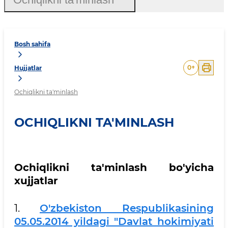
Bosh sahifa
0
+
Hujjatlar
Ochiqlikni ta'minlash
OCHIQLIKNI TA'MINLASH
Ochiqlikni ta'minlash bo'yicha
xujjatlar
1.
O'zbekiston Respublikasining
05.05.2014 yildagi "Davlat hokimiyati