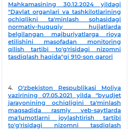
Mahkamasining 30.12.2024 yildagi
"Davlat organlari va tashkilotlarining
ochiqlikni ta'minlash sohasidagi
normativ-huquqiy hujjatlarda
belgilangan majburiyatlarga rioya
etilishini masofadan monitoring
qilish tartibi to'g'risidagi nizomni
tasdiqlash haqida"gi 910-son qarori
4.
O'zbekiston Respublikasi Moliya
vazirining 07.05.2021 yilda "byudjet
jarayonining ochiqligini ta'minlash
maqsadida rasmiy veb-saytlarda
ma'lumotlarni joylashtirish tartibi
to'g'risidagi nizomni tasdiqlash