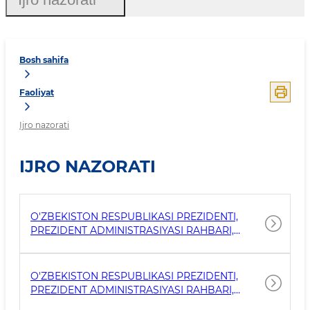
Bosh sahifa
Faoliyat
Ijro nazorati
IJRO NAZORATI
O'ZBEKISTON RESPUBLIKASI PREZIDENTI,
PREZIDENT ADMINISTRASIYASI RAHBARI,
VAZIRLAR MAHKAMASI TOPSHIRIQLARINI
NAZORAT QILUVCHI IJRO.GOV.UZ TIZIMIDA
2026 YIL II CHORAGIDA SOG'LIQNI SAQLASH
O'ZBEKISTON RESPUBLIKASI PREZIDENTI,
VAZIRLIGIGA YUKLATILGAN TOPSHIRIQLAR
PREZIDENT ADMINISTRASIYASI RAHBARI,
IJROSI TO'G'RISIDA MA'LUMOT
VAZIRLAR MAHKAMASI TOPSHIRIQLARINI