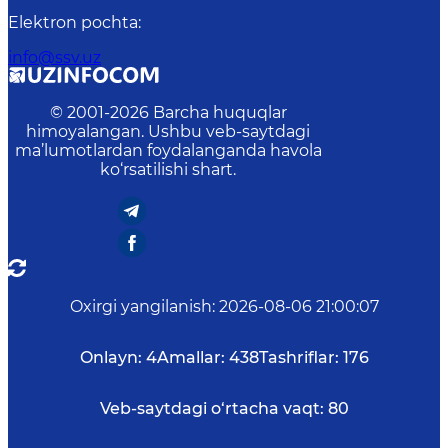
Elektron pochta
:
info@ssv.uz
© 2001-
2026
Barcha huquqlar
himoyalangan. Ushbu veb-saytdagi
ma’lumotlardan foydalanganda havola
ko‘rsatilishi shart.
Oxirgi yangilanish
:
2026-08-06 21:00:07
Onlayn:
4
Amallar:
438
Tashriflar:
176
Veb-saytdagi o‘rtacha vaqt:
80