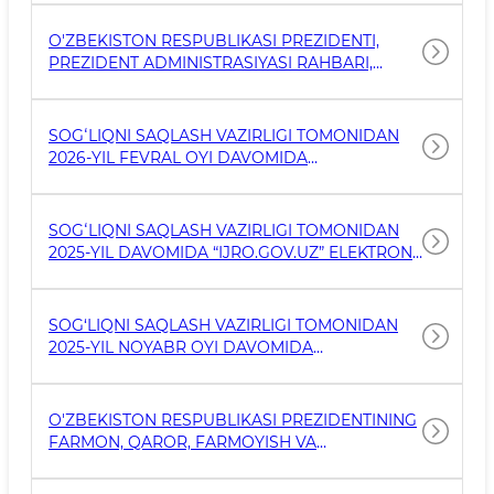
NAZORAT QILUVCHI IJRO.GOV.UZ TIZIMIDA
2026 YIL I CHORAGIDA SOG'LIQNI SAQLASH
O'ZBEKISTON RESPUBLIKASI PREZIDENTI,
VAZIRLIGIGA YUKLATILGAN TOPSHIRIQLAR
PREZIDENT ADMINISTRASIYASI RAHBARI,
IJROSI TO'G'RISIDA MA'LUMOT
VAZIRLAR MAHKAMASI TOPSHIRIQLARINI
NAZORAT QILUVCHI IJRO.GOV.UZ TIZIMIDA
2026 YIL I CHORAGIDA SOG'LIQNI SAQLASH
SOGʻLIQNI SAQLASH VAZIRLIGI TOMONIDAN
VAZIRLIGIGA YUKLATILGAN TOPSHIRIQLAR
2026-YIL FEVRAL OYI DAVOMIDA
IJROSI TO'G'RISIDA
“IJRO.GOV.UZ” ELEKTRON TIZIMIDAGI
TOPSHIRIQLAR IJROSINI TASHKIL ETISH
BOʻYICHA MAʼLUMOTNOMA
SOGʻLIQNI SAQLASH VAZIRLIGI TOMONIDAN
2025-YIL DAVOMIDA “IJRO.GOV.UZ” ELEKTRON
TIZIMIDAGI TOPSHIRIQLAR IJROSINI TASHKIL
ETISH BOʻYICHA MAʼLUMOTNOMA
SOG‘LIQNI SAQLASH VAZIRLIGI TOMONIDAN
2025-YIL NOYABR OYI DAVOMIDA
“IJRO.GOV.UZ” TIZIMIDAGI TOPSHIRIQLAR
IJROSINI TASHKIL ETISH BO‘YICHA
MA’LUMOTNOMA
O'ZBEKISTON RESPUBLIKASI PREZIDENTINING
FARMON, QAROR, FARMOYISH VA
TOPSHIRIQLARI HAMDA HUKUMAT
HUJJATLARIDA BERILGAN TOPSHIRIQLAR