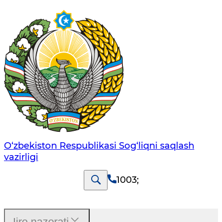
O‘zbеkistоn Rеspublikаsi Sоg‘liqni saqlash
vаzirligi
1003
;
Ijro nazorati