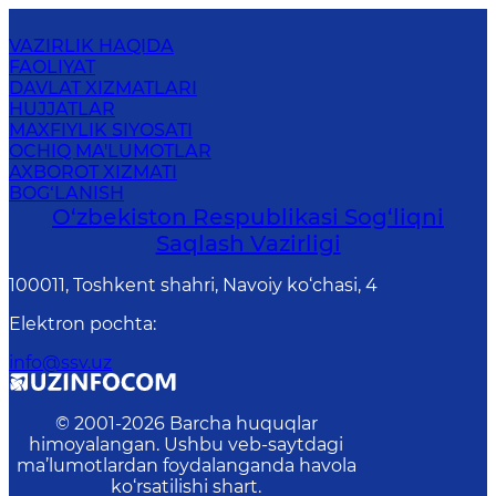
VAZIRLIK HAQIDA
FAOLIYAT
DAVLAT XIZMATLARI
HUJJATLAR
MAXFIYLIK SIYOSATI
OCHIQ MA'LUMOTLAR
AXBOROT XIZMATI
BOG‘LANISH
O‘zbеkistоn Rеspublikаsi Sоg‘liqni
Saqlash Vаzirligi
100011, Toshkent shahri, Navoiy ko‘chаsi, 4
Elektron pochta
:
info@ssv.uz
© 2001-
2026
Barcha huquqlar
himoyalangan. Ushbu veb-saytdagi
ma’lumotlardan foydalanganda havola
ko‘rsatilishi shart.