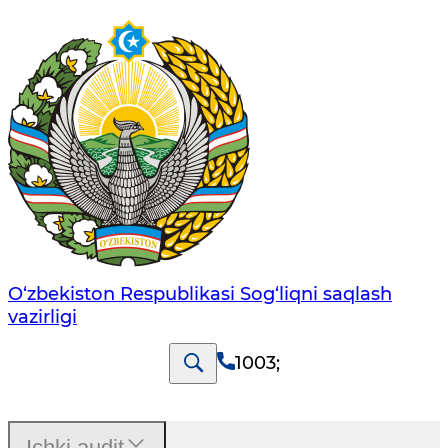
O‘zbеkistоn Rеspublikаsi Sоg‘liqni saqlash
vаzirligi
1003
;
Ichki audit