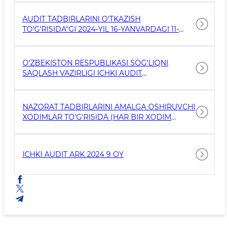
AUDIT TADBIRLARINI O'TKAZISH
TO'G'RISIDA"GI 2024-YIL 16-YANVARDAGI 11-
SONLI BUYRUG'IGA O'ZGARTIRISH KIRITISH
TO'G'RISIDA
O‘ZBEKISTON RESPUBLIKASI SOG‘LIQNI
SAQLASH VAZIRLIGI ICHKI AUDIT
DEPARTAMENTI FAOLIYATINING 2024-YIL 9
OYLIGI YAKUNLARI BOʻYICHA
NAZORAT TADBIRLARINI AMALGA OSHIRUVCHI
XODIMLAR TO'G'RISIDA (HAR BIR XODIM
KESIMIDA)
ICHKI AUDIT ARK 2024 9 OY