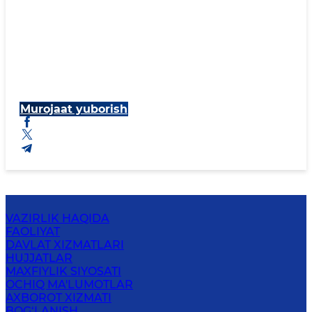
Murojaat yuborish
VAZIRLIK HAQIDA
FAOLIYAT
DAVLAT XIZMATLARI
HUJJATLAR
MAXFIYLIK SIYOSATI
OCHIQ MA'LUMOTLAR
AXBOROT XIZMATI
BOG‘LANISH