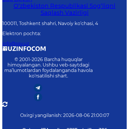
O‘zbеkistоn Rеspublikаsi Sоg‘liqni
Saqlash Vаzirligi
100011, Toshkent shahri, Navoiy ko‘chаsi, 4
Elektron pochta
:
info@ssv.uz
© 2001-
2026
Barcha huquqlar
himoyalangan. Ushbu veb-saytdagi
ma’lumotlardan foydalanganda havola
ko‘rsatilishi shart.
Oxirgi yangilanish
:
2026-08-06 21:00:07