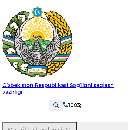
O‘zbеkistоn Rеspublikаsi Sоg‘liqni saqlash
vаzirligi
1003
;
Manzil va bog‘lanish