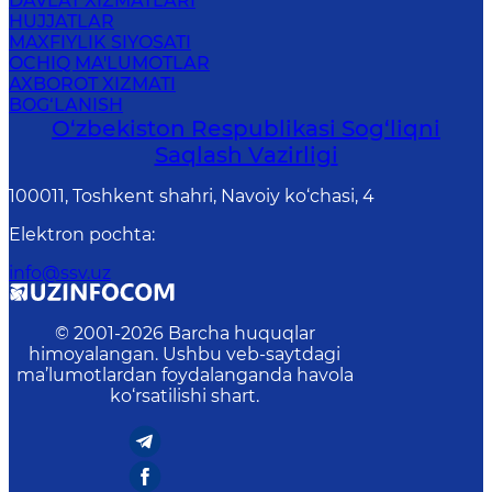
DAVLAT XIZMATLARI
HUJJATLAR
MAXFIYLIK SIYOSATI
OCHIQ MA'LUMOTLAR
AXBOROT XIZMATI
BOG‘LANISH
O‘zbеkistоn Rеspublikаsi Sоg‘liqni
Saqlash Vаzirligi
100011, Toshkent shahri, Navoiy ko‘chаsi, 4
Elektron pochta
:
info@ssv.uz
© 2001-
2026
Barcha huquqlar
himoyalangan. Ushbu veb-saytdagi
ma’lumotlardan foydalanganda havola
ko‘rsatilishi shart.