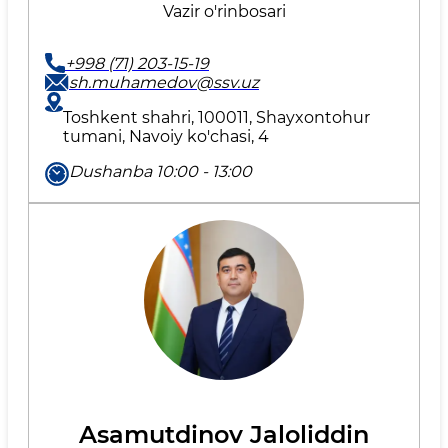
Vazir o'rinbosari
+998 (71) 203-15-19
sh.muhamedov@ssv.uz
Toshkent shahri, 100011, Shayxontohur
tumani, Navoiy ko'chasi, 4
Dushanba 10:00 - 13:00
Asamutdinov Jaloliddin