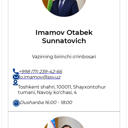
Imamov Otabek
Sunnatovich
Vazirning birinchi o'rinbosari
+998 (71) 239-42-66
o.imamov@ssv.uz
Toshkent shahri, 100011, Shayxontohur
tumani, Navoiy ko'chasi, 4
Dushanba 16:00 - 18:00