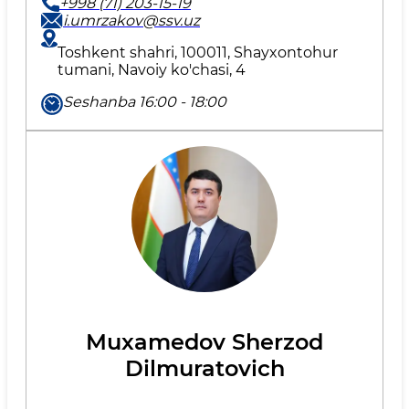
+998 (71) 203-15-19
i.umrzakov@ssv.uz
Toshkent shahri, 100011, Shayxontohur
tumani, Navoiy ko'chasi, 4
Seshanba 16:00 - 18:00
Muxamedov Sherzod
Dilmuratovich