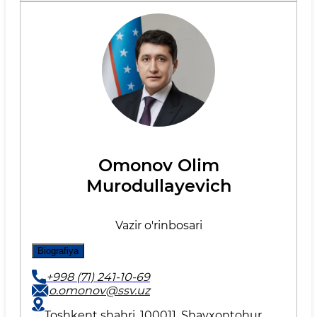
Omonov Olim
Murodullayevich
Vazir o'rinbosari
Biografiya
+998 (71) 241-10-69
o.omonov@ssv.uz
Toshkent shahri, 100011, Shayxontohur