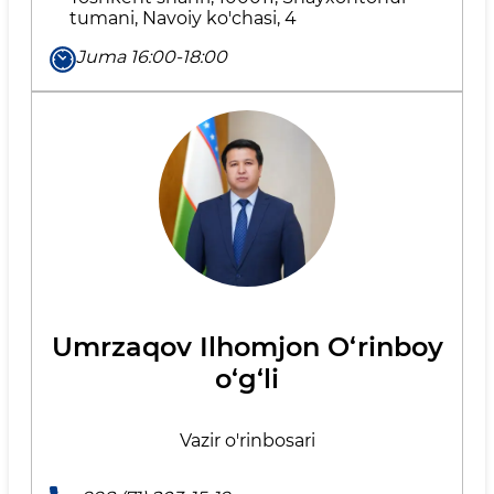
tumani, Navoiy ko'chasi, 4
Juma 16:00-18:00
Umrzaqov Ilhomjon O‘rinboy
o‘g‘li
Vazir o'rinbosari