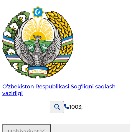
O‘zbеkistоn Rеspublikаsi Sоg‘liqni saqlash
vаzirligi
1003
;
Rahbariyat