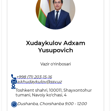
Xudaykulov Adxam
Yusupovich
Vazir o'rinbosari
+998 (71) 203-15-16
a.khudaykulov@ssv.uz
Toshkent shahri, 100011, Shayxontohur
tumani, Navoiy ko'chasi, 4
Dushanba, Chorshanba 9:00 - 12:00