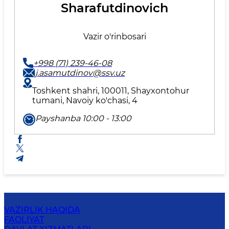
Sharafutdinovich
Vazir o'rinbosari
+998 (71) 239-46-08
j.asamutdinov@ssv.uz
Toshkent shahri, 100011, Shayxontohur
tumani, Navoiy ko'chasi, 4
Payshanba 10:00 - 13:00
VAZIRLIK HAQIDA
FAOLIYAT