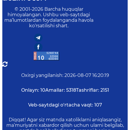
© 2001-
2026
Barcha huquqlar
himoyalangan. Ushbu veb-saytdagi
ma’lumotlardan foydalanganda havola
ko‘rsatilishi shart.
Oxirgi yangilanish
:
2026-08-07 16:20:19
Onlayn:
10
Amallar:
5318
Tashriflar:
2151
Veb-saytdagi o‘rtacha vaqt:
107
Diqqat! Agar siz matnda xatoliklarni aniqlasangiz,
ma’muriyatni xabardor qilish uchun ularni belgilab,