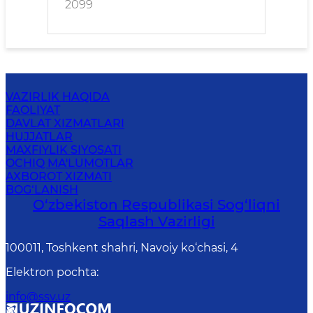
2099
VAZIRLIK HAQIDA
FAOLIYAT
DAVLAT XIZMATLARI
HUJJATLAR
MAXFIYLIK SIYOSATI
OCHIQ MA'LUMOTLAR
AXBOROT XIZMATI
BOG‘LANISH
O‘zbеkistоn Rеspublikаsi Sоg‘liqni
Saqlash Vаzirligi
100011, Toshkent shahri, Navoiy ko‘chаsi, 4
Elektron pochta
:
info@ssv.uz