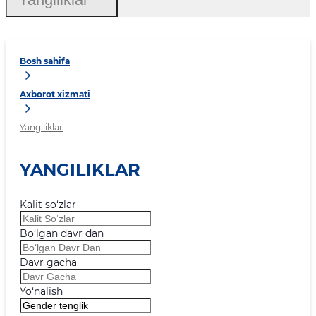
Bosh sahifa
Axborot xizmati
Yangiliklar
YANGILIKLAR
Kalit so‘zlar
Bo‘lgan davr dan
Davr gacha
Yo‘nalish