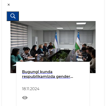
Bugungi kunda
respublikamizda gender
tenglikni ta’minlash va xotin-
qizlarning huquq-
18.11.2024
manfaatlarini ta’minlash
yuzasidan izchil sa’y-harakatlar
amalga oshirilmoqda