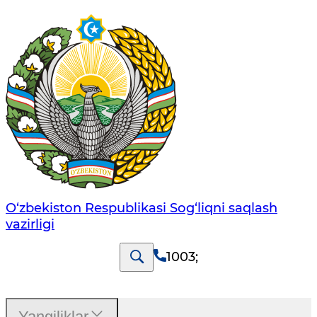
O‘zbеkistоn Rеspublikаsi Sоg‘liqni saqlash
vаzirligi
1003
;
Yangiliklar