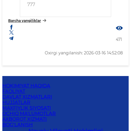
777
Barcha yangiliklar
471
Oxirgi yangilanish: 2026-03-16 14:52:08
HOKIMIYAT HAQIDA
FAOLIYAT
DAVLAT XIZMATLARI
HUJJATLAR
MAXFIYLIK SIYOSATI
OCHIQ MA'LUMOTLAR
AXBOROT XIZMATI
BOG‘LANISH