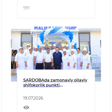
991
SARDOBAda zamonaviy oilaviy
shifokorlik punkti
foydalanishga topshirildi
19.07.2026