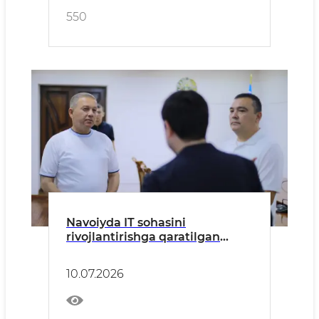
550
Navoiyda IT sohasini
rivojlantirishga qaratilgan
istiqbolli loyihalar muhokama
qilindi
10.07.2026