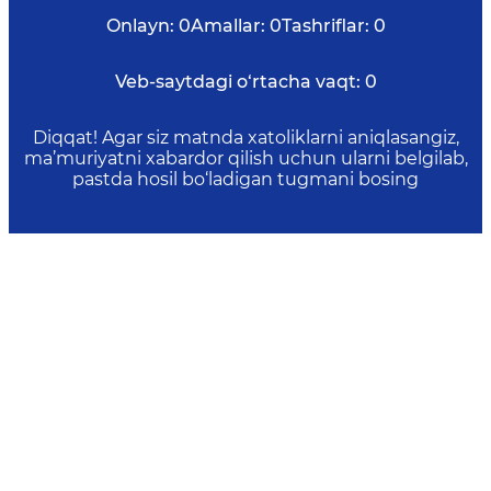
Onlayn:
0
Amallar:
0
Tashriflar:
0
Veb-saytdagi o‘rtacha vaqt:
0
Diqqat! Agar siz matnda xatoliklarni aniqlasangiz,
ma’muriyatni xabardor qilish uchun ularni belgilab,
pastda hosil bo‘ladigan tugmani bosing