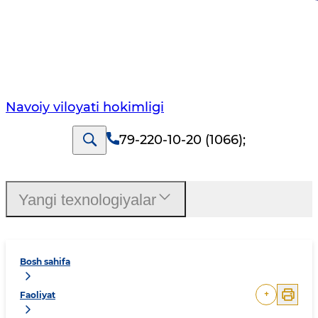
Navoiy vilоyati hоkimligi
79-220-10-20 (1066)
;
Yangi texnologiyalar
Bosh sahifa
+
Faoliyat