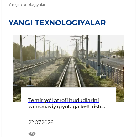
Yangi texnologiyalar
YANGI TEXNOLOGIYALAR
Temir yo‘l atrofi hududlarini
zamonaviy qiyofaga keltirish
ishlari muhokama qilindi
22.07.2026