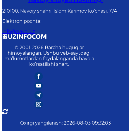
Navoiy Vilоyati Hоkimligi
210100, Nаvоiy shаhri, Islom Karimov ko‘chаsi, 77A
Elektron pochta
:
info@navoi.uz
© 2001-
2026
Barcha huquqlar
himoyalangan. Ushbu veb-saytdagi
ma’lumotlardan foydalanganda havola
ko‘rsatilishi shart.
Oxirgi yangilanish
:
2026-08-03 09:32:03