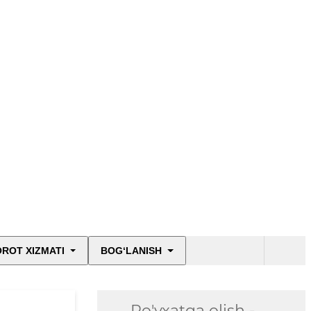
ROT XIZMATI
BOG‘LANISH
Ro'yxatga olish -