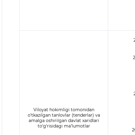
2
Viloyat hokimligi tomonidan
o‘tkazilgan tanlovlar (tenderlar) va
amalga oshirilgan davlat xaridlari
to‘g‘risidagi ma’lumotlar
2