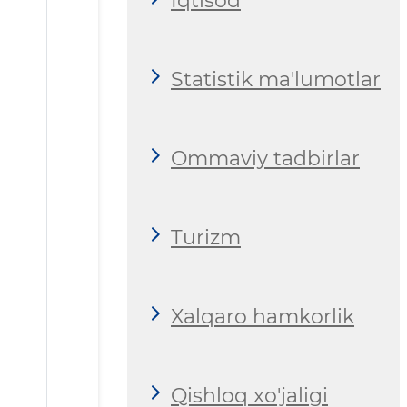
Iqtisod
Statistik ma'lumotlar
Ommaviy tadbirlar
Turizm
Xalqaro hamkorlik
Qishloq xo'jaligi