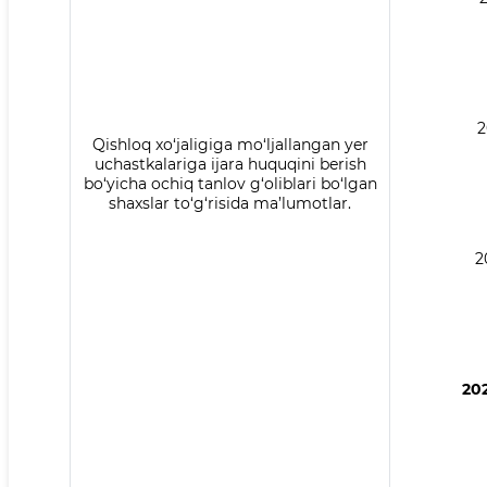
2
Qishloq xo‘jaligiga mo‘ljallangan yer
uchastkalariga ijara huquqini berish
bo‘yicha ochiq tanlov g‘oliblari bo‘lgan
shaxslar to‘g‘risida ma’lumotlar.
2
202