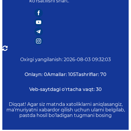
ko‘rsatilishi shart.
Oxirgi yangilanish
:
2026-08-03 09:32:03
Onlayn:
0
Amallar:
105
Tashriflar:
70
Veb-saytdagi o‘rtacha vaqt:
30
Diqqat! Agar siz matnda xatoliklarni aniqlasangiz,
ma’muriyatni xabardor qilish uchun ularni belgilab,
pastda hosil bo‘ladigan tugmani bosing