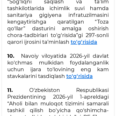
“Sog‘liqni saqlash va ta’lim
tashkilotlarida ichimlik suvi hamda
sanitariya gigiyena infratuzilmasini
kengaytirishga qaratilgan “Toza
qo‘llar” dasturini amalga oshirish
chora-tadbirlari to‘g‘risida”gi 297-sonli
qarori ijrosini ta’minlash
to‘g‘risida
10.
Navoiy viloyatida 2026-yil davlat
ko‘chmas mulkidan foydalanganlik
uchun ijara to‘lovining eng kam
stavkalarini tasdiqlash
to‘g‘risida
11.
O‘zbekiston Respublikasi
Prezidentining 2026-yil 1-apreldagi
“Aholi bilan muloqot tizimini samarali
tashkil qilish bo‘yicha qo‘shimcha-