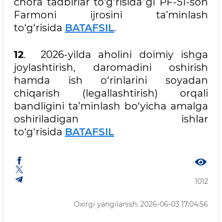
chora tadbirlar to‘g‘risida”gi PF-51-son
Farmoni ijrosini ta’minlash
to‘g‘risidа
BATAFSIL
.
12
. 2026-yilda aholini doimiy ishga
joylashtirish, daromadini oshirish
hamda ish o‘rinlarini soyadan
chiqarish (legallashtirish) orqali
bandligini ta’minlash bo‘yicha amalga
oshiriladigan ishlar
to‘g‘risida
BATAFSIL
1012
Oxirgi yangilanish: 2026-06-03 17:04:56