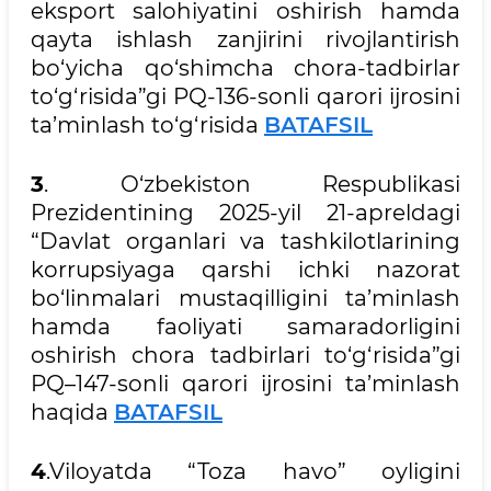
eksport salohiyatini oshirish hamda
qayta ishlash zanjirini rivojlantirish
bo‘yicha qo‘shimcha chora-tadbirlar
to‘g‘risida”gi PQ-136-sonli qarori ijrosini
ta’minlash to‘g‘risida
BATAFSIL
3
. O‘zbekiston Respublikasi
Prezidentining 2025-yil 21-apreldagi
“Davlat organlari va tashkilotlarining
korrupsiyaga qarshi ichki nazorat
bo‘linmalari mustaqilligini ta’minlash
hamda faoliyati samaradorligini
oshirish chora tadbirlari to‘g‘risida”gi
PQ–147-sonli qarori ijrosini ta’minlash
haqida
BATAFSIL
4
.Viloyatda “Toza havo” oyligini