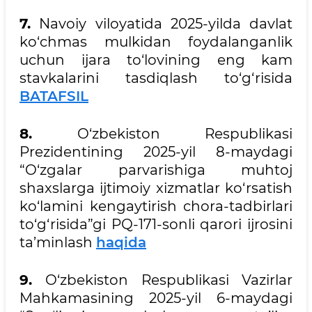
7.
Navoiy viloyatida 2025-yilda davlat
ko‘chmas mulkidan foydalanganlik
uchun ijara to‘lovining eng kam
stavkalarini tasdiqlash to‘g‘risida
BATAFSIL
8.
O‘zbekiston Respublikasi
Prezidentining 2025-yil 8-maydagi
“O‘zgalar parvarishiga muhtoj
shaxslarga ijtimoiy xizmatlar ko‘rsatish
ko‘lamini kengaytirish chora-tadbirlari
to‘g‘risida”gi PQ-171-sonli qarori ijrosini
ta’minlash
haqida
9.
O‘zbekiston Respublikasi Vazirlar
Mahkamasining 2025-yil 6-maydagi