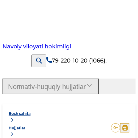
Navoiy vilоyati hоkimligi
79-220-10-20 (1066)
;
Normativ-huquqiy hujjatlar
Bosh sahifa
0
+
Hujjatlar