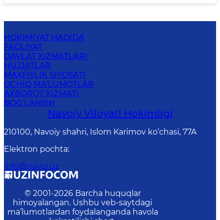
HOKIMIYAT HAQIDA
FAOLIYAT
DAVLAT XIZMATLARI
HUJJATLAR
MAXFIYLIK SIYOSATI
OCHIQ MA'LUMOTLAR
AXBOROT XIZMATI
BOG‘LANISH
Navoiy Vilоyati Hоkimligi
210100, Nаvоiy shаhri, Islom Karimov ko‘chаsi, 77A
Elektron pochta
:
info@navoi.uz
© 2001-
2026
Barcha huquqlar
himoyalangan. Ushbu veb-saytdagi
ma’lumotlardan foydalanganda havola