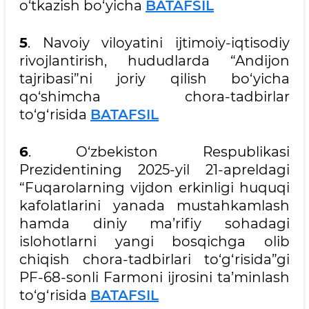
o‘tkazish bo‘yicha
BATAFSIL
5
. Navoiy viloyatini ijtimoiy-iqtisodiy
rivojlantirish, hududlarda “Andijon
tajribasi”ni joriy qilish bo‘yicha
qo‘shimcha chora-tadbirlar
to‘g‘risida
BATAFSIL
6
. O‘zbekiston Respublikasi
Prezidentining 2025-yil 21-apreldagi
“Fuqarolarning vijdon erkinligi huquqi
kafolatlarini yanada mustahkamlash
hamda diniy ma’rifiy sohadagi
islohotlarni yangi bosqichga olib
chiqish chora-tadbirlari to‘g‘risida”gi
PF-68-sonli Farmoni ijrosini ta’minlash
to‘g‘risida
BATAFSIL