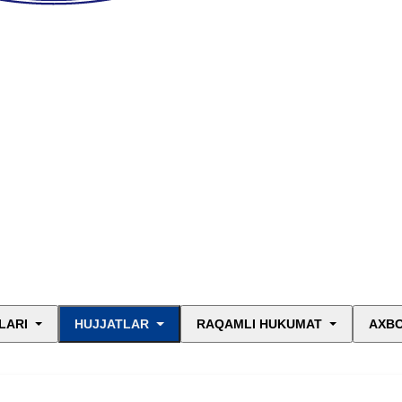
LARI
HUJJATLAR
RAQAMLI HUKUMAT
AXBO