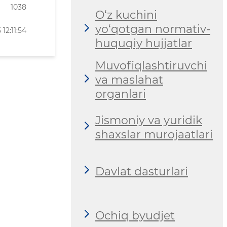
1038
O‘z kuchini
yo‘qotgan normativ-
12:11:54
huquqiy hujjatlar
Muvofiqlashtiruvchi
va maslahat
organlari
Jismoniy va yuridik
shaxslar murojaatlari
Davlat dasturlari
Ochiq byudjet