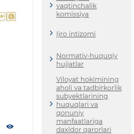
vaqtinchalik
komissiya
16
+
Ijro intizomi
Normativ-huquqiy
hujjatlar
Viloyat hokimining
aholi va tadbirkorlik
subyektlarining
huquqlari va
qonuniy
manfaatlariga
daxldor qarorlari