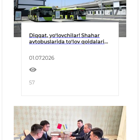
Diqqat, yo‘lovchilar! Shahar
avtobuslarida to‘lov qoidalari
qat’iylashadi
01.07.2026
57