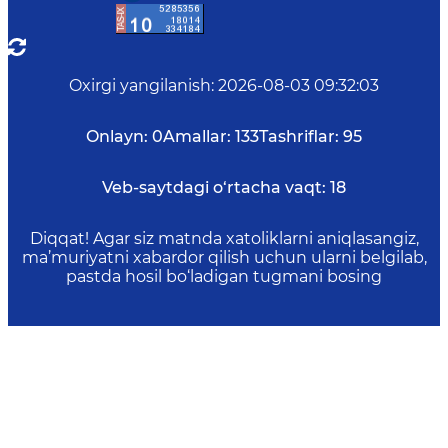
Oxirgi yangilanish
:
2026-08-03 09:32:03
Onlayn:
0
Amallar:
133
Tashriflar:
95
Veb-saytdagi o‘rtacha vaqt:
18
Diqqat! Agar siz matnda xatoliklarni aniqlasangiz,
ma’muriyatni xabardor qilish uchun ularni belgilab,
pastda hosil bo‘ladigan tugmani bosing