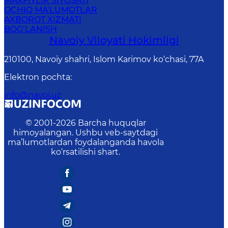
MAXFIYLIK SIYOSATI
OCHIQ MA'LUMOTLAR
AXBOROT XIZMATI
BOG‘LANISH
Navoiy Vilоyati Hоkimligi
210100, Nаvоiy shаhri, Islom Karimov ko‘chаsi, 77A
Elektron pochta
:
info@navoi.uz
© 2001-
2026
Barcha huquqlar
himoyalangan. Ushbu veb-saytdagi
ma’lumotlardan foydalanganda havola
ko‘rsatilishi shart.