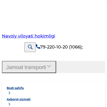
Navoiy vilоyati hоkimligi
79-220-10-20 (1066)
;
Jamoat transporti
Bosh sahifa
Axborot xizmati