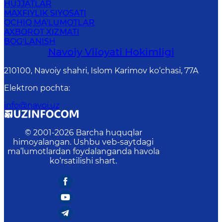
HUJJATLAR
MAXFIYLIK SIYOSATI
OCHIQ MA'LUMOTLAR
AXBOROT XIZMATI
BOG‘LANISH
Navoiy Vilоyati Hоkimligi
210100, Nаvоiy shаhri, Islom Karimov ko‘chаsi, 77A
Elektron pochta
:
info@navoi.uz
© 2001-
2026
Barcha huquqlar
himoyalangan. Ushbu veb-saytdagi
ma’lumotlardan foydalanganda havola
ko‘rsatilishi shart.