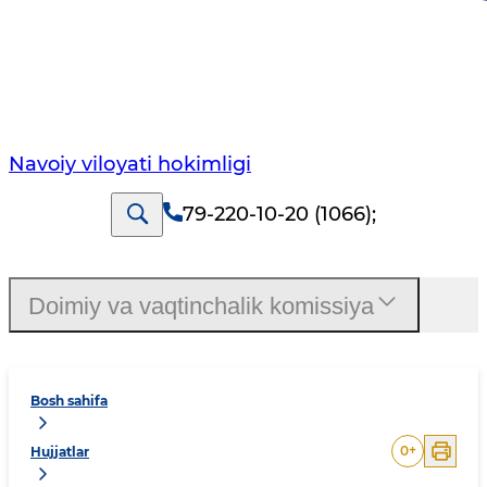
Navoiy vilоyati hоkimligi
79-220-10-20 (1066)
;
Doimiy va vaqtinchalik komissiya
Bosh sahifa
0
+
Hujjatlar