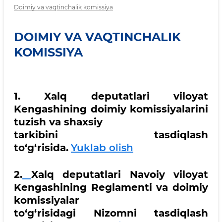
Doimiy va vaqtinchalik komissiya
DOIMIY VA VAQTINCHALIK
KOMISSIYA
1. Xalq deputatlari viloyat
Kengashining doimiy komissiyalarini
tuzish va shaxsiy
tarkibini tasdiqlash
to‘g‘risida.
Yuklab olish
2.
Xalq deputatlari Navoiy viloyat
Kengashining Reglamenti va doimiy
komissiyalar
to‘g‘risidagi Nizomni tasdiqlash