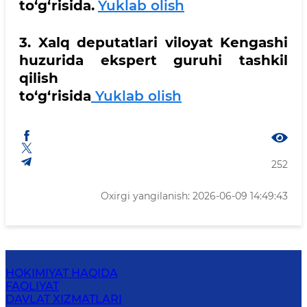
to‘g‘risidа.
Yuklab olish
3. Xalq deputatlari viloyat Kengashi
huzurida ekspert guruhi tashkil
qilish
to‘g‘risida​
Yuklab olish
252
Oxirgi yangilanish: 2026-06-09 14:49:43
HOKIMIYAT HAQIDA
FAOLIYAT
DAVLAT XIZMATLARI