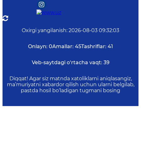
Oxirgi yangilanish
:
2026-08-03 09:32:03
Onlayn:
0
Amallar:
45
Tashriflar:
41
Veb-saytdagi o‘rtacha vaqt:
39
Diqqat! Agar siz matnda xatoliklarni aniqlasangiz,
ma’muriyatni xabardor qilish uchun ularni belgilab,
pastda hosil bo‘ladigan tugmani bosing