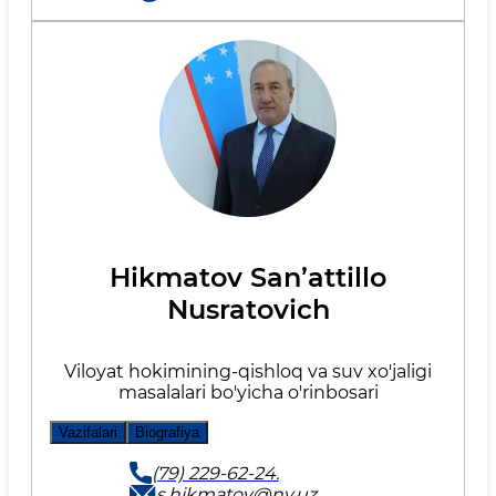
Hikmatov San’attillo
Nusratovich
Viloyat hokimining-qishloq va suv xo'jaligi
masalalari bo'yicha o'rinbosari
Vazifalari
Biografiya
(79) 229-62-24.
s.hikmatov@nv.uz