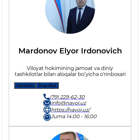
Mardonov Elyor Irdonovich
Viloyat hokimining jamoat va diniy
tashkilotlar bilan aloqalar bo‘yicha o‘rinbosari
Vazifalari
Biografiya
(79) 229-62-30
info@navoi.uz
https://navoi.uz/
Juma 14:00 - 16:00