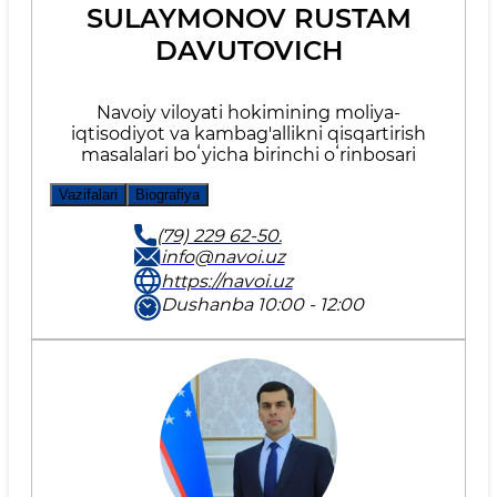
SULAYMONOV RUSTAM
DAVUTOVICH
Navoiy viloyati hokimining moliya-
iqtisodiyot va kambag'allikni qisqartirish
masalalari boʻyicha birinchi oʻrinbosari
Vazifalari
Biografiya
(79) 229 62-50.
info@navoi.uz
https://navoi.uz
Dushanba 10:00 - 12:00