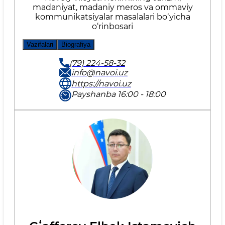
madaniyat, madaniy meros va ommaviy
kommunikatsiyalar masalalari bo‘yicha
o‘rinbosari
Vazifalari
Biografiya
(79) 224-58-32
info@navoi.uz
https://navoi.uz
Payshanba 16:00 - 18:00