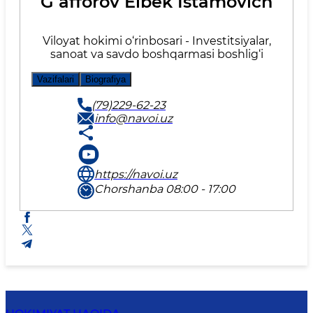
Gʻafforov Elbek Istamovich
Viloyat hokimi o‘rinbosari - Investitsiyalar,
sanoat va savdo boshqarmasi boshlig‘i
Vazifalari
Biografiya
(79)229-62-23
info@navoi.uz
https://navoi.uz
Chorshanba 08:00 - 17:00