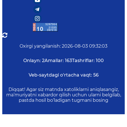
Oxirgi yangilanish
:
2026-08-03 09:32:03
Onlayn:
2
Amallar:
163
Tashriflar:
100
Veb-saytdagi o‘rtacha vaqt:
56
Diqqat! Agar siz matnda xatoliklarni aniqlasangiz,
ma’muriyatni xabardor qilish uchun ularni belgilab,
pastda hosil bo‘ladigan tugmani bosing