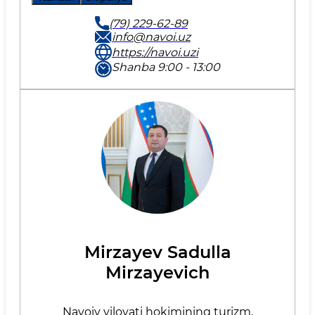
(79) 229-62-89
info@navoi.uz
https://navoi.uzi
Shanba 9:00 - 13:00
Mirzayev Sadulla
Mirzayevich
Navoiy viloyati hokimining turizm,