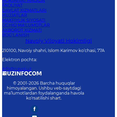
HOKIMIYAT HAQIDA
FAOLIYAT
DAVLAT XIZMATLARI
HUJJATLAR
MAXFIYLIK SIYOSATI
OCHIQ MA'LUMOTLAR
AXBOROT XIZMATI
BOG‘LANISH
Navoiy Vilоyati Hоkimligi
210100, Nаvоiy shаhri, Islom Karimov ko‘chаsi, 77A
Elektron pochta
:
info@navoi.uz
© 2001-
2026
Barcha huquqlar
himoyalangan. Ushbu veb-saytdagi
ma’lumotlardan foydalanganda havola
ko‘rsatilishi shart.