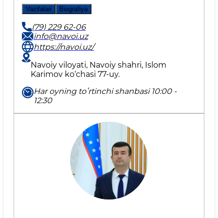
Vazifalari
Biografiya
(79) 229 62-06
info@navoi.uz
https://navoi.uz/
Navoiy viloyati, Navoiy shahri, Islom
Karimov ko‘chasi 77-uy.
Har oyning toʻrtinchi shanbasi 10:00 -
12:30