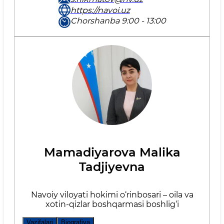
https://navoi.uz
Chorshanba 9:00 - 13:00
Mamadiyarova Malika
Tadjiyevna
Navoiy viloyati hokimi o‘rinbosari – oila va
xotin-qizlar boshqarmasi boshlig‘i
Vazifalari
Biografiya