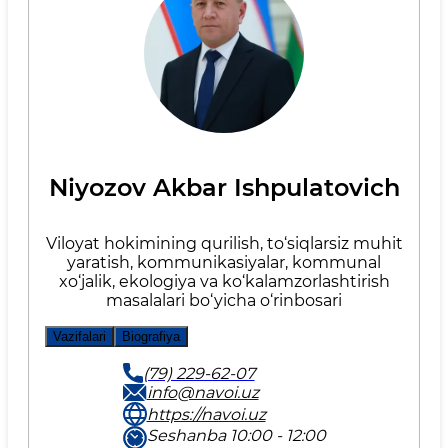
Niyozov Akbar Ishpulatovich
Viloyat hokimining qurilish, to‘siqlarsiz muhit
yaratish, kommunikasiyalar, kommunal
xo‘jalik, ekologiya va ko‘kalamzorlashtirish
masalalari bo‘yicha o‘rinbosari
Vazifalari
Biografiya
(79) 229-62-07
info@navoi.uz
https://navoi.uz
Seshanba 10:00 - 12:00