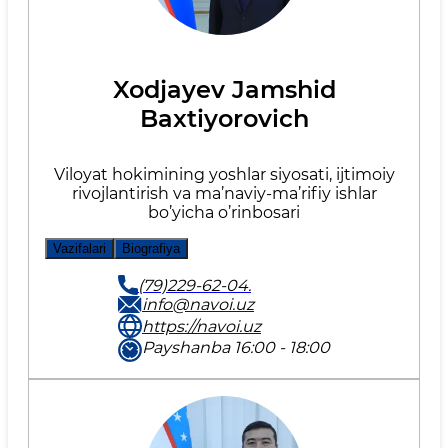
Xodjayev Jamshid
Baxtiyorovich
Viloyat hokimining yoshlar siyosati, ijtimoiy
rivojlantirish va ma’naviy-ma’rifiy ishlar
bo’yicha o’rinbosari
Vazifalari
Biografiya
(79)229-62-04.
info@navoi.uz
https://navoi.uz
Payshanba 16:00 - 18:00