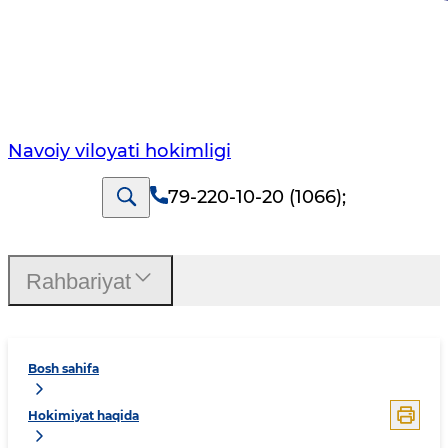
Navoiy vilоyati hоkimligi
79-220-10-20 (1066)
;
Rahbariyat
Bosh sahifa
Hokimiyat haqida