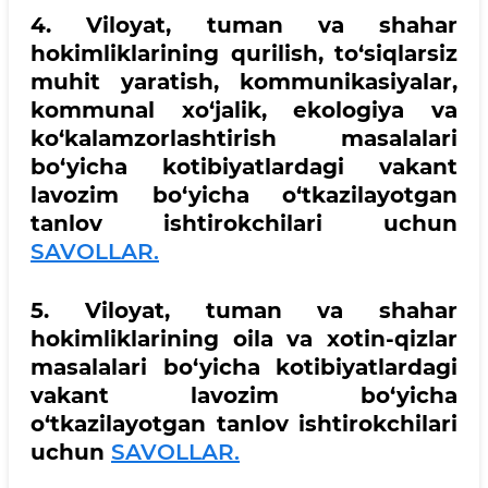
4. Viloyat, tuman va shahar
hokimliklarining qurilish, to‘siqlarsiz
muhit yaratish, kommunikasiyalar,
kommunal xo‘jalik, ekologiya va
ko‘kalamzorlashtirish masalalari
bo‘yicha kotibiyatlardagi vakant
lavozim bo‘yicha o‘tkazilayotgan
tanlov ishtirokchilari uchun
SAVOLLAR.
5. Viloyat, tuman va shahar
hokimliklarining oila va xotin-qizlar
masalalari bo‘yicha kotibiyatlardagi
vakant lavozim bo‘yicha
o‘tkazilayotgan tanlov ishtirokchilari
uchun
SAVOLLAR.