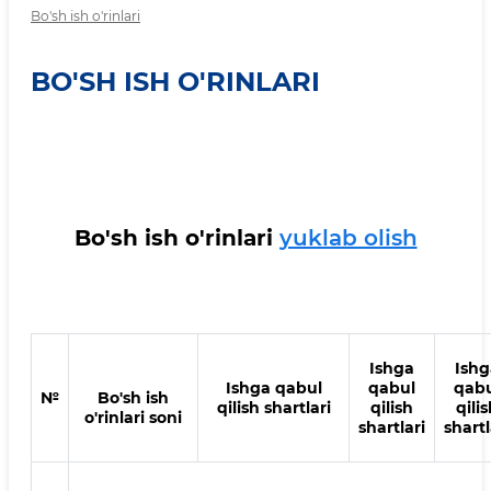
Bo'sh ish o'rinlari
BO'SH ISH O'RINLARI
Bo'sh ish o'rinlari
yuklab olish
Ishga
Ishg
Ishga qabul
qabul
qab
№
Bo'sh ish
qilish shartlari
qilish
qili
o'rinlari soni
shartlari
shartl