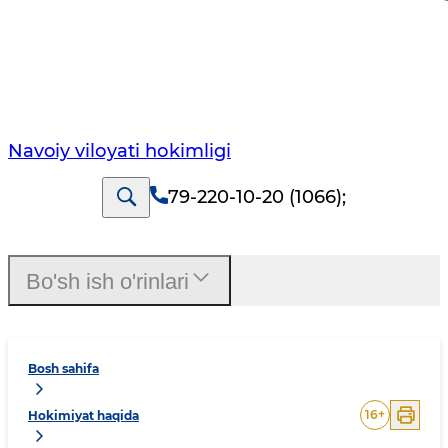
Navoiy vilоyati hоkimligi
79-220-10-20 (1066)
;
Bo'sh ish o'rinlari
Bosh sahifa
16
+
Hokimiyat haqida