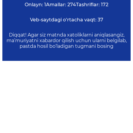
Onlayn:
1
Amallar:
274
Tashriflar:
172
Veb-saytdagi o‘rtacha vaqt:
37
Diqqat! Agar siz matnda xatoliklarni aniqlasangiz,
ma’muriyatni xabardor qilish uchun ularni belgilab,
pastda hosil bo‘ladigan tugmani bosing