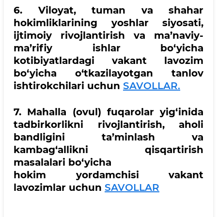
6. Viloyat, tuman va shahar
hokimliklarining yoshlar siyosati,
ijtimoiy rivojlantirish va ma’naviy-
ma’rifiy ishlar bo‘yicha
kotibiyatlardagi vakant lavozim
bo‘yicha o‘tkazilayotgan tanlov
ishtirokchilari uchun
SAVOLLAR.
7. Mahalla (ovul) fuqarolar yig‘inida
tadbirkorlikni rivojlantirish, aholi
bandligini ta’minlash va
kambag‘allikni qisqartirish
masalalari bo‘yicha
hokim yordamchisi vakant
lavozimlar uchun
SAVOLLAR