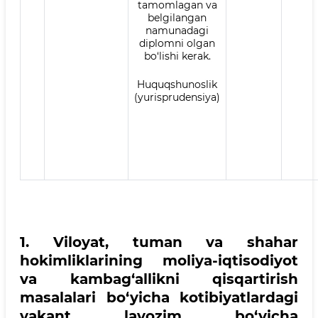
tamomlagan va
belgilangan
namunadagi
diplomni olgan
bo‘lishi kerak.
Huquqshunoslik
(yurisprudensiya)
1. Viloyat, tuman va shahar
hokimliklarining moliya-iqtisodiyot
va kambag‘allikni qisqartirish
masalalari bo‘yicha kotibiyatlardagi
vakant lavozim bo‘yicha