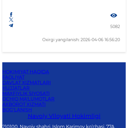
5082
Oxirgi yangilanish: 2026-04-06 16:56:20
HOKIMIYAT HAQIDA
FAOLIYAT
DAVLAT XIZMATLARI
HUJJATLAR
MAXFIYLIK SIYOSATI
OCHIQ MA'LUMOTLAR
AXBOROT XIZMATI
BOG‘LANISH
Navoiy Vilоyati Hоkimligi
210100, Nаvоiy shаhri, Islom Karimov ko‘chаsi, 77A