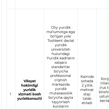
Oliy yuridik
ma’lumotga ega
bo‘lgan yoki
Toshkent davlat
yuridik
universiteti
huzuridagi
Yuridik kadrlarni
xalqaro
standartlar
bo‘yicha
professional
Kamida
Xorij
o‘qitish
Viloyat
sohada
tillar
markazida
hokimligi
2 yillik
(rus ti
yuridik
yuridik
mehnat
bilish
mutaxassislik
1
xizmati bosh
staji
ustun
bo‘yicha qayta
yuristkonsulti
talab
beril
tayyorlash
etiladi
kurslarini