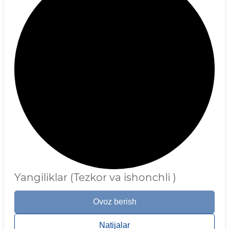
Yangiliklar (Tezkor va ishonchli )
Ovoz berish
Natijalar