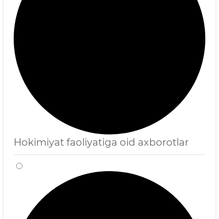
Hokimiyat faoliyatiga oid axborotlar