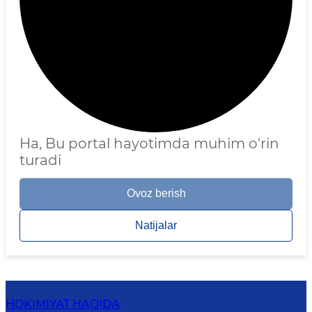
Ha, Bu portal hayotimda muhim o'rin
turadi
Ovoz berish
Natijalar
HOKIMIYAT HAQIDA