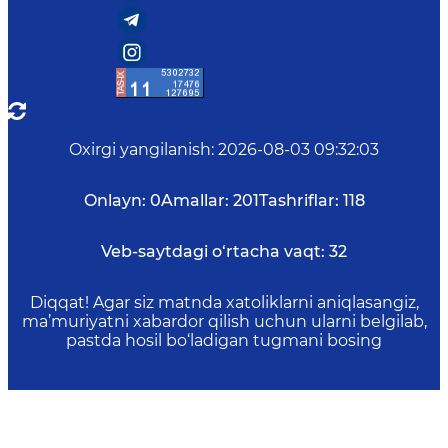
Oxirgi yangilanish
:
2026-08-03 09:32:03
Onlayn:
0
Amallar:
201
Tashriflar:
118
Veb-saytdagi o‘rtacha vaqt:
32
Diqqat! Agar siz matnda xatoliklarni aniqlasangiz,
ma’muriyatni xabardor qilish uchun ularni belgilab,
pastda hosil bo‘ladigan tugmani bosing