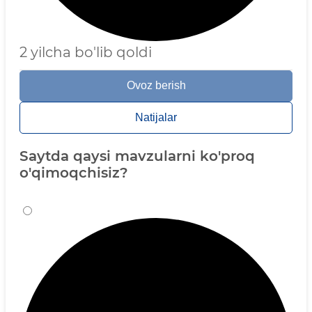
2 yilcha bo'lib qoldi
Ovoz berish
Natijalar
Saytda qaysi mavzularni ko'proq
o'qimoqchisiz?