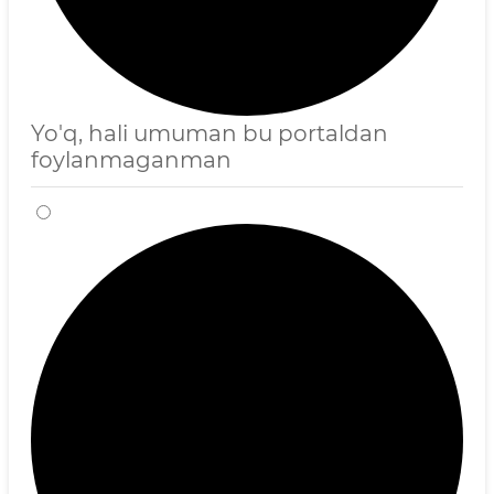
Yo'q, hali umuman bu portaldan
foylanmaganman