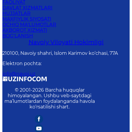
FAOLIYAT
DAVLAT XIZMATLARI
HUJJATLAR
MAXFIYLIK SIYOSATI
OCHIQ MA'LUMOTLAR
AXBOROT XIZMATI
BOG‘LANISH
Navoiy Vilоyati Hоkimligi
210100, Nаvоiy shаhri, Islom Karimov ko‘chаsi, 77A
Elektron pochta
:
info@navoi.uz
© 2001-
2026
Barcha huquqlar
himoyalangan. Ushbu veb-saytdagi
ma’lumotlardan foydalanganda havola
ko‘rsatilishi shart.