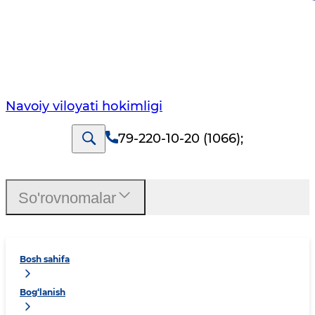
Navoiy vilоyati hоkimligi
79-220-10-20 (1066)
;
So'rovnomalar
Bosh sahifa
Bog‘lanish