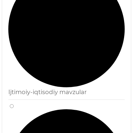
Ijtimoiy-iqtisodiy mavzular