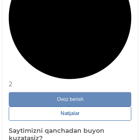
2
Ovoz berish
Natijalar
Saytimizni qanchadan buyon
kuzatasiz?