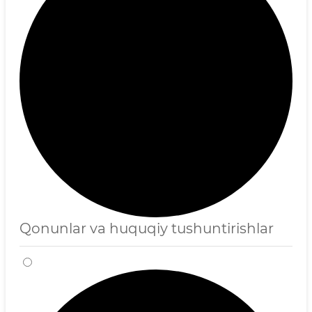
Qonunlar va huquqiy tushuntirishlar