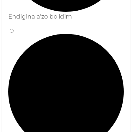
Endigina a'zo bo'ldim