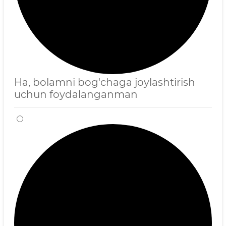
Ha, bolamni bog'chaga joylashtirish
uchun foydalanganman