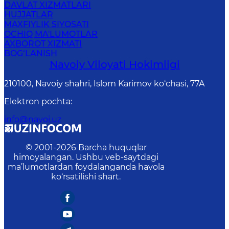
DAVLAT XIZMATLARI
HUJJATLAR
MAXFIYLIK SIYOSATI
OCHIQ MA'LUMOTLAR
AXBOROT XIZMATI
BOG‘LANISH
Navoiy Vilоyati Hоkimligi
210100, Nаvоiy shаhri, Islom Karimov ko‘chаsi, 77A
Elektron pochta
:
info@navoi.uz
© 2001-
2026
Barcha huquqlar
himoyalangan. Ushbu veb-saytdagi
ma’lumotlardan foydalanganda havola
ko‘rsatilishi shart.