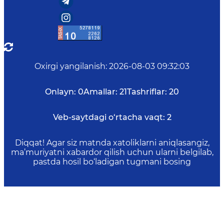
Oxirgi yangilanish
:
2026-08-03 09:32:03
Onlayn:
0
Amallar:
21
Tashriflar:
20
Veb-saytdagi o‘rtacha vaqt:
2
Diqqat! Agar siz matnda xatoliklarni aniqlasangiz,
ma’muriyatni xabardor qilish uchun ularni belgilab,
pastda hosil bo‘ladigan tugmani bosing