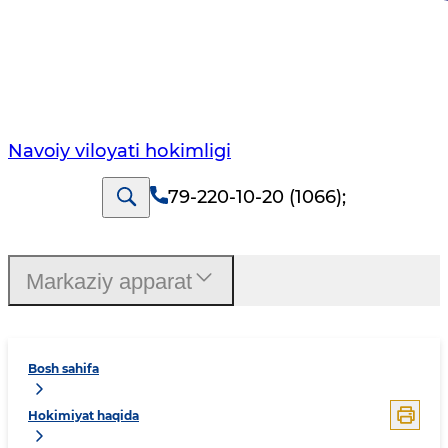
Navoiy vilоyati hоkimligi
79-220-10-20 (1066)
;
Markaziy apparat
Bosh sahifa
Hokimiyat haqida