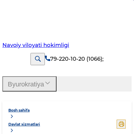
Navoiy vilоyati hоkimligi
79-220-10-20 (1066)
;
Byurokratiya
Bosh sahifa
Davlat xizmatlari