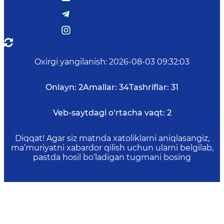
Oxirgi yangilanish
:
2026-08-03 09:32:03
Onlayn:
2
Amallar:
34
Tashriflar:
31
Veb-saytdagi o‘rtacha vaqt:
2
Diqqat! Agar siz matnda xatoliklarni aniqlasangiz,
ma’muriyatni xabardor qilish uchun ularni belgilab,
pastda hosil bo‘ladigan tugmani bosing