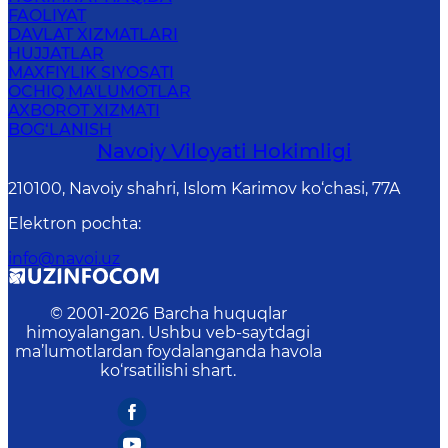
FAOLIYAT
DAVLAT XIZMATLARI
HUJJATLAR
MAXFIYLIK SIYOSATI
OCHIQ MA'LUMOTLAR
AXBOROT XIZMATI
BOG‘LANISH
Navoiy Vilоyati Hоkimligi
210100, Nаvоiy shаhri, Islom Karimov ko‘chаsi, 77A
Elektron pochta
:
info@navoi.uz
© 2001-
2026
Barcha huquqlar
himoyalangan. Ushbu veb-saytdagi
ma’lumotlardan foydalanganda havola
ko‘rsatilishi shart.