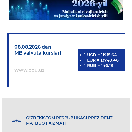
08.08.2026 dan
MB valyuta kurslari
1
USD
=
11915.64
1
EUR
=
13749.46
1
RUB
=
146.19
www.cbu.uz
O’ZBEKISTON RESPUBLIKASI PREZIDENTI
MATBUOT XIZMATI