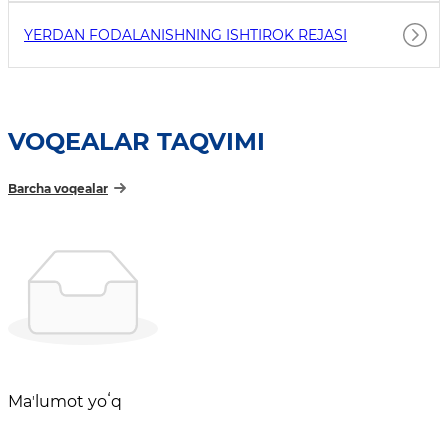
YERDAN FODALANISHNING ISHTIROK REJASI
VOQEALAR TAQVIMI
Barcha voqealar
Maʼlumot yoʻq