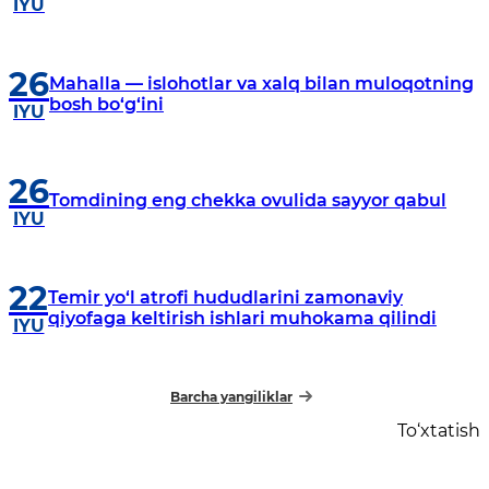
IYU
26
Mahalla — islohotlar va xalq bilan muloqotning
bosh bo‘g‘ini
IYU
26
Tomdining eng chekka ovulida sayyor qabul
IYU
22
Temir yo‘l atrofi hududlarini zamonaviy
qiyofaga keltirish ishlari muhokama qilindi
IYU
Barcha yangiliklar
To‘xtatish