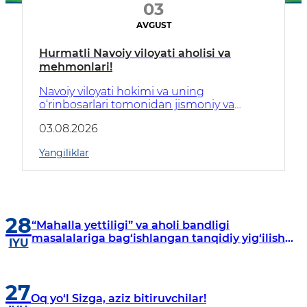
03
AVGUST
Hurmatli Navoiy viloyati aholisi va
mehmonlari!
Navoiy viloyati hokimi va uning
o‘rinbosarlari tomonidan jismoniy va
yuridik shaxslar hamda ularning vakillarini
03.08.2026
shaxsiy qabul qilish grafigi bilan tanishing:
Yangiliklar
28
“Mahalla yettiligi” va aholi bandligi
masalalariga bag‘ishlangan tanqidiy yig‘ilish
IYU
bo‘lib o‘tdi
27
Oq yo‘l Sizga, aziz bitiruvchilar!