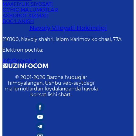
MAXFIYLIK SIYOSATI
OCHIQ MA'LUMOTLAR
AXBOROT XIZMATI
BOG‘LANISH
Navoiy Vilоyati Hоkimligi
210100, Nаvоiy shаhri, Islom Karimov ko‘chаsi, 77A
Elektron pochta
:
info@navoi.uz
© 2001-
2026
Barcha huquqlar
himoyalangan. Ushbu veb-saytdagi
ma’lumotlardan foydalanganda havola
ko‘rsatilishi shart.