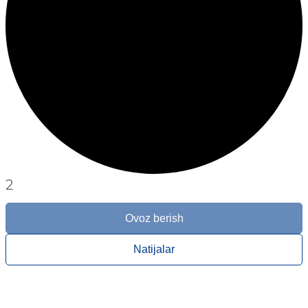
2
Ovoz berish
Natijalar