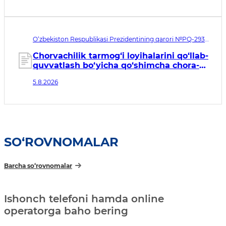
talablar toʻgʻrisidagi nizomni tasdiqlash
haqida”gi qarorga o‘zgartirishlar va
qo‘shimcha kiritish toʻgʻrisida
O‘zbekiston Respublikasi Prezidentining qarori №PQ-293.
Qabul qilingan sana 05.08.2026. Kuchga kirish sanasi
06.08.2026
Chorvachilik tarmog‘i loyihalarini qo‘llab-
quvvatlash bo‘yicha qo‘shimcha chora-
tadbirlar to‘g‘risida
5.8.2026
SO‘ROVNOMALAR
Barcha so‘rovnomalar
Ishonch telefoni hamda online
operatorga baho bering