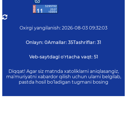
Oxirgi yangilanish
:
2026-08-03 09:32:03
Onlayn:
0
Amallar:
35
Tashriflar:
31
Veb-saytdagi o‘rtacha vaqt:
51
Diqqat! Agar siz matnda xatoliklarni aniqlasangiz,
ma’muriyatni xabardor qilish uchun ularni belgilab,
pastda hosil bo‘ladigan tugmani bosing