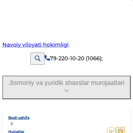
Navoiy vilоyati hоkimligi
79-220-10-20 (1066)
;
Jismoniy va yuridik shaxslar murojaatlari
Bosh sahifa
12
+
Hujjatlar