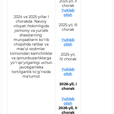
2025-yil, II
chorak
Yuklab
olish
2024 va 2025-yillar I
chorakda Navoiy
2025-yil, III
viloyati hokimligida
chorak
jismoniy va yuridik
shaxslarning
murojaatlarni koʻrib
Yuklab
chiqishda rahbar va
olish
mas'ul xodimlar
tomonidan kamchiliklar
2025-yil,
va qonunbuzarliklarga
IV chorak
yoʻl qoʻyilganligi uchun
javobgarlikka
Yuklab
tortilganlik toʻgʻrisida
olish
ma'lumot
2026-yil, I
chorak
Yuklab
olish
2026-yil, II
chorak