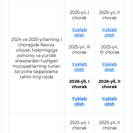
2025-yil, I
2025-yil, II
chorak
chorak
Yuklab
Yuklab
olish
olish
2024 va 2025-yillarning I
choragida Navoiy
2025-yil, III
2025-yil,
viloyati hokimligiga
chorak
IV chorak
jismoniy va yuridik
shaxslardan tushgan
Yuklab
Yuklab
murojaatlarning turlari
olish
olish
bo‘yicha taqqoslama
tahlili to‘g‘risida
2026-yil, I
2026-yil, II
chorak
chorak
Yuklab
Yuklab
olish
olish
2025-yil, I
2025-yil, II
chorak
chorak