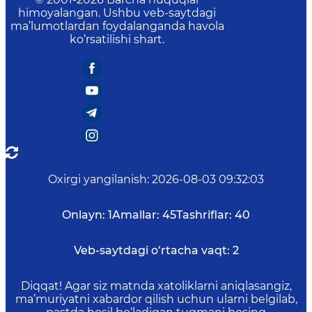
himoyalangan. Ushbu veb-saytdagi
ma’lumotlardan foydalanganda havola
ko‘rsatilishi shart.
Oxirgi yangilanish
:
2026-08-03 09:32:03
Onlayn:
1
Amallar:
45
Tashriflar:
40
Veb-saytdagi o‘rtacha vaqt:
2
Diqqat! Agar siz matnda xatoliklarni aniqlasangiz,
ma’muriyatni xabardor qilish uchun ularni belgilab,