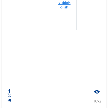
Yuklab
olish
1072