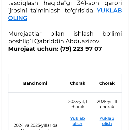
tasdiqlash haqida”gi 341-son qarori
ijrosini ta’minlash to‘g‘risida
YUKLAB
OLING
Murojaatlar bilan ishlash bo‘limi
boshlig‘i Qabriddin Abduazizov.
Murojaat uchun: (79) 223 97 07
Band nomi
Chorak
Chorak
2025-yil, I
2025-yil, II
chorak
chorak
Yuklab
Yuklab
olish
olish
2024 va 2025-yillarida