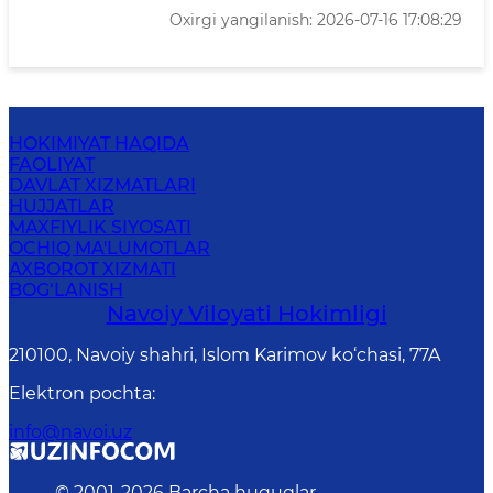
Oxirgi yangilanish: 2026-07-16 17:08:29
HOKIMIYAT HAQIDA
FAOLIYAT
DAVLAT XIZMATLARI
HUJJATLAR
MAXFIYLIK SIYOSATI
OCHIQ MA'LUMOTLAR
AXBOROT XIZMATI
BOG‘LANISH
Navoiy Vilоyati Hоkimligi
210100, Nаvоiy shаhri, Islom Karimov ko‘chаsi, 77A
Elektron pochta
:
info@navoi.uz
© 2001-
2026
Barcha huquqlar