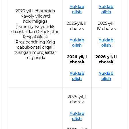
Yuklab
Yuklab
2025-yil I choragida
olish
olish
Navoiy viloyati
hokimligiga
2025-yil, III
2025-yil,
jismoniy va yuridik
chorak
IV chorak
shaxslardan O'zbekiston
Respublikasi
Yuklab
Yuklab
Prezidentining Xalq
olish
olish
qabulxonasi orqali
tushgan murojaatlar
2026-yil, I
2026-yil, II
to‘g‘risida
chorak
chorak
Yuklab
Yuklab
olish
olish
2025-yil, I
chorak
Yuklab
olish