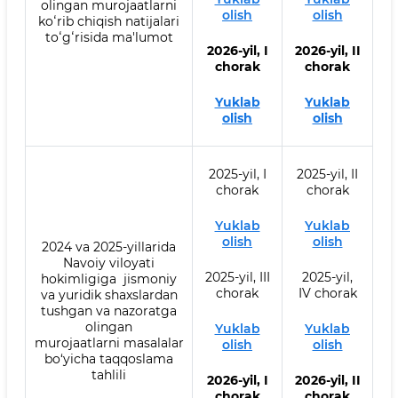
olingan murojaatlarni
olish
olish
koʻrib chiqish natijalari
toʻgʻrisida ma'lumot
2026-yil, I
2026-yil, II
chorak
chorak
Yuklab
Yuklab
olish
olish
2025-yil, I
2025-yil, II
chorak
chorak
Yuklab
Yuklab
olish
olish
2024 va 2025-yillarida
Navoiy viloyati
2025-yil, III
2025-yil,
hokimligiga jismoniy
chorak
IV chorak
va yuridik shaxslardan
tushgan va nazoratga
olingan
Yuklab
Yuklab
murojaatlarni masalalar
olish
olish
bo‘yicha taqqoslama
tahlili
2026-yil, I
2026-yil, II
chorak
chorak