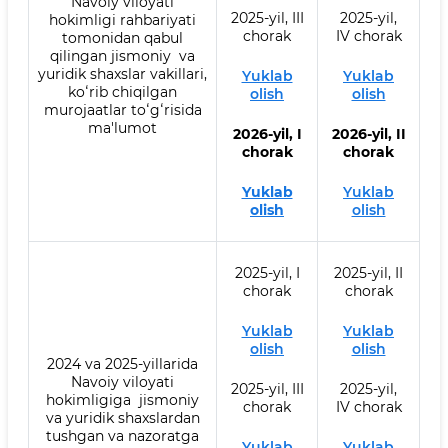
Navoiy viloyati
2025-yil, III
2025-yil,
hokimligi rahbariyati
chorak
IV chorak
tomonidan qabul
qilingan jismoniy va
yuridik shaxslar vakillari,
Yuklab
Yuklab
koʻrib chiqilgan
olish
olish
murojaatlar toʻgʻrisida
ma'lumot
2026-yil, I
2026-yil, II
chorak
chorak
Yuklab
Yuklab
olish
olish
2025-yil, I
2025-yil, II
chorak
chorak
Yuklab
Yuklab
olish
olish
2024 va 2025-yillarida
Navoiy viloyati
2025-yil, III
2025-yil,
hokimligiga jismoniy
chorak
IV chorak
va yuridik shaxslardan
tushgan va nazoratga
Yuklab
Yuklab