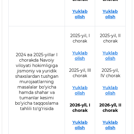
Yuklab
Yuklab
olish
olish
2025-yil, I
2025-yil, II
chorak
chorak
Yuklab
Yuklab
2024 ва 2025-yillar I
olish
olish
chorakda Navoiy
viloyati hokimligiga
2025-yil, III
2025-yil,
jismoniy va yuridik
chorak
IV chorak
shaxslardan tushgan
murojaatlarning
masalalar bo‘yicha
Yuklab
Yuklab
hamda shahar va
olish
olish
tumanlar kesimi
bo'yicha taqqoslama
2026-yil, I
2026-yil, II
tahlili to‘g‘risida
chorak
chorak
Yuklab
Yuklab
olish
olish