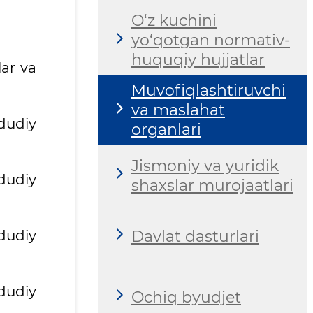
O‘z kuchini
yo‘qotgan normativ-
huquqiy hujjatlar
ar va
Muvofiqlashtiruvchi
va maslahat
ududiy
organlari
Jismoniy va yuridik
dudiy
shaxslar murojaatlari
Davlat dasturlari
ududiy
dudiy
Ochiq byudjet