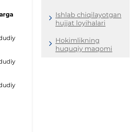
Ishlab chiqilayotgan
larga
hujjat loyihalari
ududiy
Hokimlikning
huquqiy maqomi
ududiy
dudiy