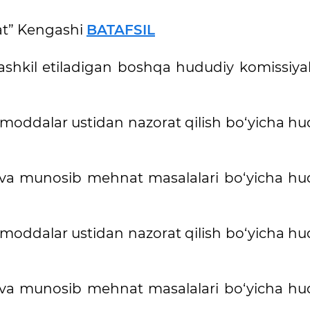
fat” Kengashi
BATAFSIL
ashkil etiladigan boshqa hududiy komissiyal
p moddalar ustidan nazorat qilish bo‘yicha h
va munosib mehnat masalalari bo‘yicha hu
p moddalar ustidan nazorat qilish bo‘yicha h
va munosib mehnat masalalari bo‘yicha hu