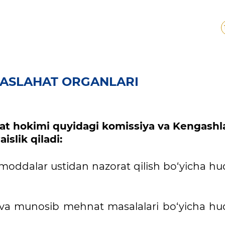
MASLAHAT ORGANLARI
oyat hokimi quyidagi komissiya va Kengashl
raislik qiladi:
p moddalar ustidan nazorat qilish bo‘yicha h
va munosib mehnat masalalari bo‘yicha hu