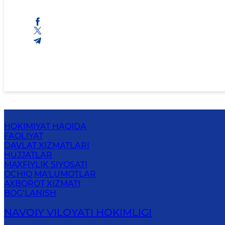
HOKIMIYAT HAQIDA
FAOLIYAT
DAVLAT XIZMATLARI
HUJJATLAR
MAXFIYLIK SIYOSATI
OCHIQ MA'LUMOTLAR
AXBOROT XIZMATI
BOG‘LANISH
NAVOIY VILОYATI HОKIMLIGI