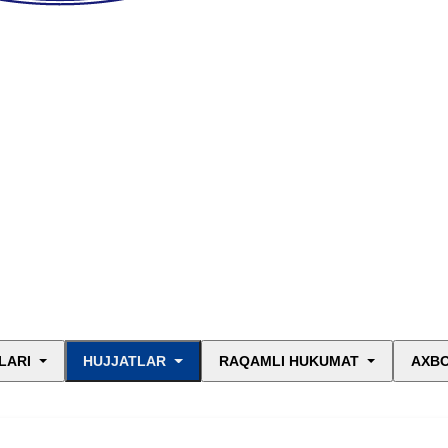
LARI
HUJJATLAR
RAQAMLI HUKUMAT
AXBO