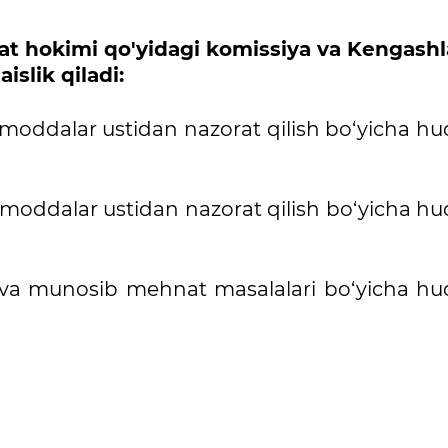
yat hokimi qo'yidagi komissiya va Kengash
raislik qiladi:
p moddalar ustidan nazorat qilish bo‘yicha h
p moddalar ustidan nazorat qilish bo‘yicha h
va munosib mehnat masalalari bo‘yicha hu