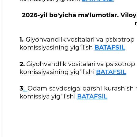
2026-yil bo'yicha ma'lumotlar. Vilo
1.
Giyohvandlik vositalari va psixotro
komissiyasining yig‘ilish
BATAFSIL
2.
Giyohvandlik vositalari va psixotro
komissiyasining yig‘ilishi
BATAFSIL
3
.
Odam savdosiga qarshi kurashish 
komissiya yig‘ilishi
BATAFSIL