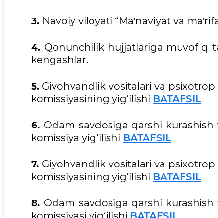
3.
Navoiy
viloyati “Maʼnaviyat va maʼri
4.
Qonunchilik hujjatlariga muvofiq t
kengashlar.
5.
Giyohvandlik vositalari va psixotro
komissiyasining yig‘ilishi
BATAFSIL
6.
Odam savdosiga qarshi kurashish 
komissiya yig‘ilishi
BATAFSIL
7.
Giyohvandlik vositalari va psixotro
komissiyasining yig‘ilishi
BATAFSIL
8.
Odam savdosiga qarshi kurashish 
komissiyasi yig‘ilishi
BATAFSIL.