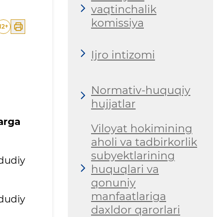
vaqtinchalik
komissiya
12
+
Ijro intizomi
Normativ-huquqiy
hujjatlar
arga
Viloyat hokimining
aholi va tadbirkorlik
subyektlarining
ududiy
huquqlari va
qonuniy
manfaatlariga
dudiy
daxldor qarorlari