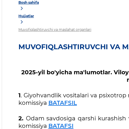
Bosh sahifa
Hujjatlar
Muvofiqlashtiruvchi va maslahat organlari
MUVOFIQLASHTIRUVCHI VA 
2025-yil bo'yicha ma'lumotlar. Vil
1
. Giyohvandlik vositalari va psixotro
komissiya
BATAFSIL
2.
Odam savdosiga qarshi kurashish 
komissiya
BATAFSI