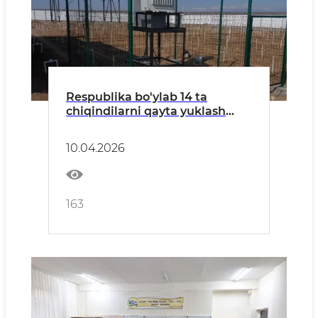
Respublika bo'ylab 14 ta
chiqindilarni qayta yuklash
stansiyasi barpo etiladi
10.04.2026
163