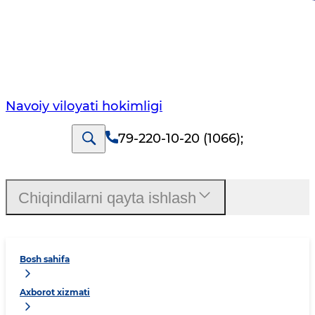
Navoiy vilоyati hоkimligi
79-220-10-20 (1066)
;
Chiqindilarni qayta ishlash
Bosh sahifa
Axborot xizmati