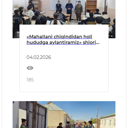
«Mahallani chiqindidan holi
hududga aylantiramiz» shiori
ostida targ‘ibot tadbirlari
o‘tkazildi
04.02.2026
185