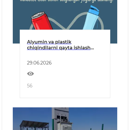
Alyumin va plastik
chiqindilarni qayta ishlash
orqali ulardan cheksiz
foydalanish mumkin
29.06.2026
56