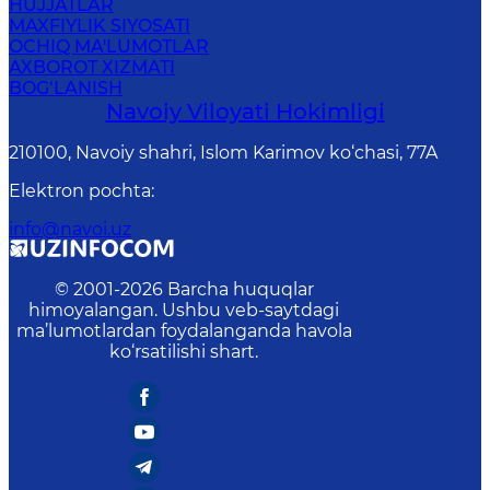
HUJJATLAR
MAXFIYLIK SIYOSATI
OCHIQ MA'LUMOTLAR
AXBOROT XIZMATI
BOG‘LANISH
Navoiy Vilоyati Hоkimligi
210100, Nаvоiy shаhri, Islom Karimov ko‘chаsi, 77A
Elektron pochta
:
info@navoi.uz
© 2001-
2026
Barcha huquqlar
himoyalangan. Ushbu veb-saytdagi
ma’lumotlardan foydalanganda havola
ko‘rsatilishi shart.