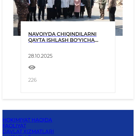
NAVOIYDA CHIQINDILARNI
QAYTA ISHLASH BO‘YICHA
QANDAY CHORALAR
KO‘RILMOQDA?
28.10.2025
226
HOKIMIYAT HAQIDA
FAOLIYAT
DAVLAT XIZMATLARI