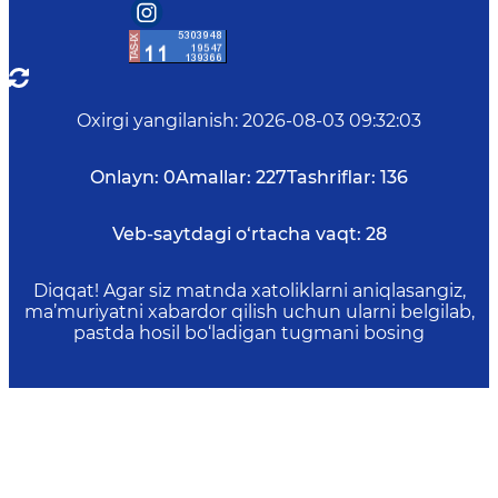
Oxirgi yangilanish
:
2026-08-03 09:32:03
Onlayn:
0
Amallar:
227
Tashriflar:
136
Veb-saytdagi o‘rtacha vaqt:
28
Diqqat! Agar siz matnda xatoliklarni aniqlasangiz,
ma’muriyatni xabardor qilish uchun ularni belgilab,
pastda hosil bo‘ladigan tugmani bosing