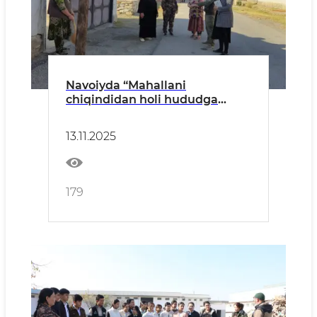
Navoiyda “Mahallani
chiqindidan holi hududga
aylantiramiz” targ‘ibot
tadbirlari o‘tkazilmoqda
13.11.2025
179