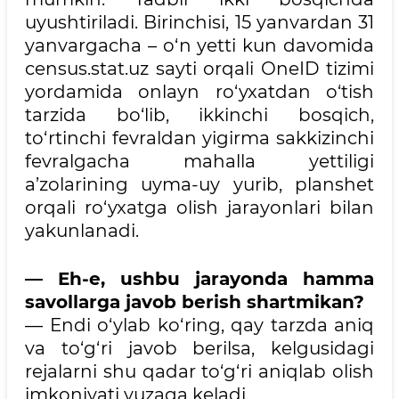
uyushtiriladi. Birinchisi, 15 yanvardan 31
yanvargacha – o‘n yetti kun davomida
census.stat.uz sayti orqali OneID tizimi
yordamida onlayn ro‘yxatdan o‘tish
tarzida bo‘lib, ikkinchi bosqich,
to‘rtinchi fevraldan yigirma sakkizinchi
fevralgacha mahalla yettiligi
a’zolarining uyma-uy yurib, planshet
orqali ro‘yxatga olish jarayonlari bilan
yakunlanadi.
— Eh-e, ushbu jarayonda hamma
savollarga javob berish shartmikan?
— Endi o‘ylab ko‘ring, qay tarzda aniq
va to‘g‘ri javob berilsa, kelgusidagi
rejalarni shu qadar to‘g‘ri aniqlab olish
imkoniyati yuzaga keladi.