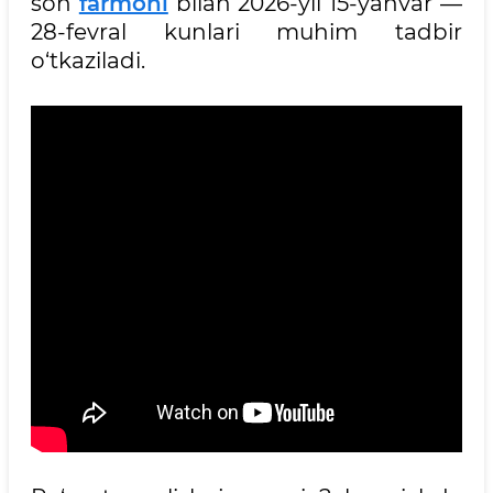
son
farmoni
bilan 2026-yil 15-yanvar —
28-fevral kunlari muhim tadbir
o‘tkaziladi.