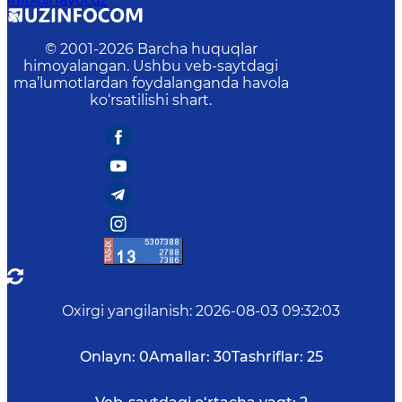
© 2001-
2026
Barcha huquqlar
himoyalangan. Ushbu veb-saytdagi
ma’lumotlardan foydalanganda havola
ko‘rsatilishi shart.
Oxirgi yangilanish
:
2026-08-03 09:32:03
Onlayn:
0
Amallar:
30
Tashriflar:
25