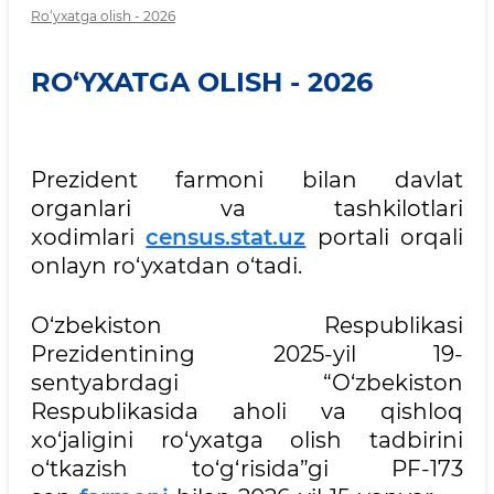
Ro‘yxatga olish - 2026
RO‘YXATGA OLISH - 2026
Prezident farmoni bilan davlat
organlari va tashkilotlari
xodimlari
census.stat.uz
portali orqali
onlayn ro‘yxatdan o‘tadi.
O‘zbekiston Respublikasi
Prezidentining 2025-yil 19-
sentyabrdagi “O‘zbekiston
Respublikasida aholi va qishloq
xo‘jaligini ro‘yxatga olish tadbirini
o‘tkazish to‘g‘risida”gi PF-173