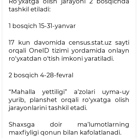
Ro‘yxatga olish jarayoni 2 bosqichda
tashkil etiladi:
1 bosqich 15-31-yanvar
17 kun davomida census.stat.uz sayti
orqali OneID tizimi yordamida onlayn
ro‘yxatdan o‘tish imkoni yaratiladi.
2 bosqich 4-28-fevral
“Mahalla yettiligi” a’zolari uyma-uy
yurib, planshet orqali ro‘yxatga olish
jarayonlarini tashkil etadi.
Shaxsga doir ma’lumotlarning
maxfiyligi qonun bilan kafolatlanadi.