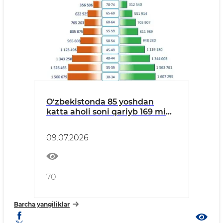
O‘zbekistonda 85 yoshdan
katta aholi soni qariyb 169 ming
nafarni tashkil etdi
09.07.2026
70
Barcha yangiliklar