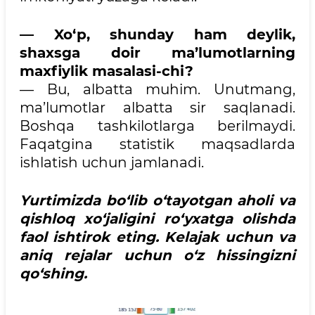
— Xo‘p, shunday ham deylik,
shaxsga doir ma’lumotlarning
maxfiylik masalasi-chi?
— Bu, albatta muhim. Unutmang,
ma’lumotlar albatta sir saqlanadi.
Boshqa tashkilotlarga berilmaydi.
Faqatgina statistik maqsadlarda
ishlatish uchun jamlanadi.
Yurtimizda bo‘lib o‘tayotgan aholi va
qishloq xo‘jaligini ro‘yxatga olishda
faol ishtirok eting. Kelajak uchun va
aniq rejalar uchun o‘z hissingizni
qo‘shing.