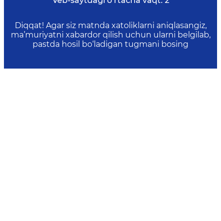
Veb-saytdagi o‘rtacha vaqt:
2
Diqqat! Agar siz matnda xatoliklarni aniqlasangiz,
ma’muriyatni xabardor qilish uchun ularni belgilab,
pastda hosil bo‘ladigan tugmani bosing