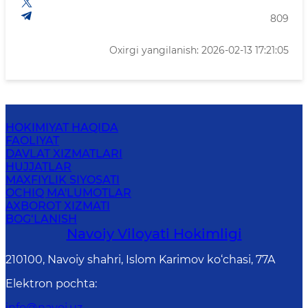
809
Oxirgi yangilanish: 2026-02-13 17:21:05
HOKIMIYAT HAQIDA
FAOLIYAT
DAVLAT XIZMATLARI
HUJJATLAR
MAXFIYLIK SIYOSATI
OCHIQ MA'LUMOTLAR
AXBOROT XIZMATI
BOG‘LANISH
Navoiy Vilоyati Hоkimligi
210100, Nаvоiy shаhri, Islom Karimov ko‘chаsi, 77A
Elektron pochta
:
info@navoi.uz