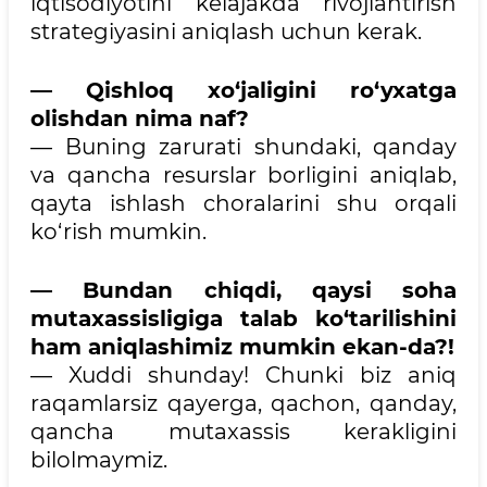
iqtisodiyotini kelajakda rivojlantirish
strategiyasini aniqlash uchun kerak.
— Qishloq xo‘jaligini ro‘yxatga
olishdan nima naf?
— Buning zarurati shundaki, qanday
va qancha resurslar borligini aniqlab,
qayta ishlash choralarini shu orqali
ko‘rish mumkin.
— Bundan chiqdi, qaysi soha
mutaxassisligiga talab ko‘tarilishini
ham aniqlashimiz mumkin ekan-da?!
— Xuddi shunday! Chunki biz aniq
raqamlarsiz qayerga, qachon, qanday,
qancha mutaxassis kerakligini
bilolmaymiz.