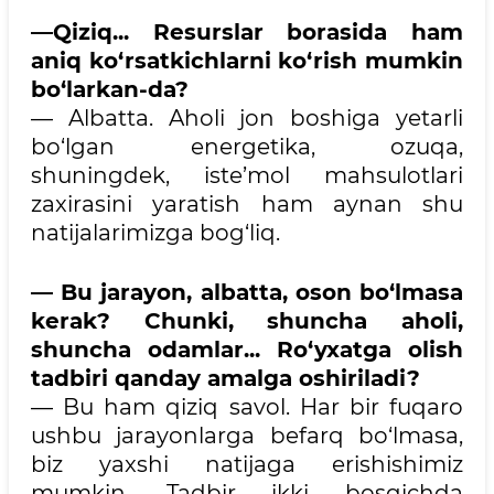
—Qiziq... Resurslar borasida ham
aniq ko‘rsatkichlarni ko‘rish mumkin
bo‘larkan-da?
— Albatta. Aholi jon boshiga yetarli
bo‘lgan energetika, ozuqa,
shuningdek, iste’mol mahsulotlari
zaxirasini yaratish ham aynan shu
natijalarimizga bog‘liq.
— Bu jarayon, albatta, oson bo‘lmasa
kerak? Chunki, shuncha aholi,
shuncha odamlar... Ro‘yxatga olish
tadbiri qanday amalga oshiriladi?
— Bu ham qiziq savol. Har bir fuqaro
ushbu jarayonlarga befarq bo‘lmasa,
biz yaxshi natijaga erishishimiz
mumkin. Tadbir ikki bosqichda