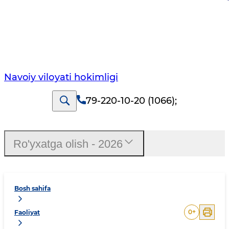
Navoiy vilоyati hоkimligi
79-220-10-20 (1066)
;
Ro'yxatga olish - 2026
Bosh sahifa
0
+
Faoliyat