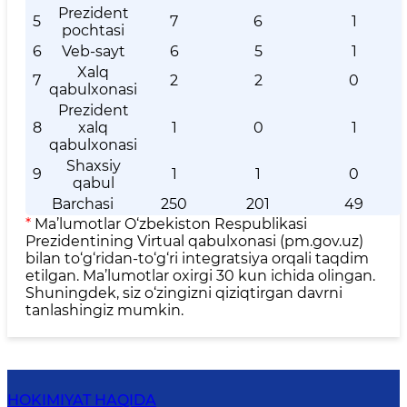
Prezident
5
7
6
1
pochtasi
6
Veb-sayt
6
5
1
Xalq
7
2
2
0
qabulxonasi
Prezident
8
xalq
1
0
1
qabulxonasi
Shaxsiy
9
1
1
0
qabul
Barchasi
250
201
49
*
Ma’lumotlar O‘zbekiston Respublikasi
Prezidentining Virtual qabulxonasi (pm.gov.uz)
bilan to‘g‘ridan-to‘g‘ri integratsiya orqali taqdim
etilgan. Ma’lumotlar oxirgi 30 kun ichida olingan.
Shuningdek, siz o‘zingizni qiziqtirgan davrni
tanlashingiz mumkin.
HOKIMIYAT HAQIDA