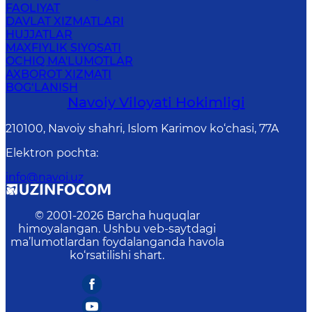
FAOLIYAT
DAVLAT XIZMATLARI
HUJJATLAR
MAXFIYLIK SIYOSATI
OCHIQ MA'LUMOTLAR
AXBOROT XIZMATI
BOG‘LANISH
Navoiy Vilоyati Hоkimligi
210100, Nаvоiy shаhri, Islom Karimov ko‘chаsi, 77A
Elektron pochta
:
info@navoi.uz
© 2001-
2026
Barcha huquqlar
himoyalangan. Ushbu veb-saytdagi
ma’lumotlardan foydalanganda havola
ko‘rsatilishi shart.