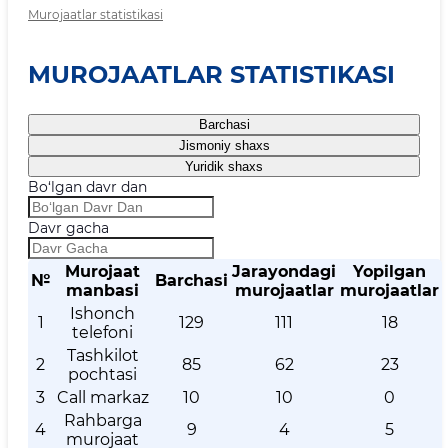
Murojaatlar statistikasi
MUROJAATLAR STATISTIKASI
Barchasi
Jismoniy shaxs
Yuridik shaxs
Bo‘lgan davr dan
Davr gacha
Murojaat
Jarayondagi
Yopilgan
№
Barchasi
manbasi
murojaatlar
murojaatlar
Ishonch
1
129
111
18
telefoni
Tashkilot
2
85
62
23
pochtasi
3
Call markaz
10
10
0
Rahbarga
4
9
4
5
murojaat