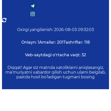
Oxirgi yangilanish
:
2026-08-03 09:32:03
Onlayn:
1
Amallar:
201
Tashriflar:
118
Veb-saytdagi o‘rtacha vaqt:
32
Diqqat! Agar siz matnda xatoliklarni aniqlasangiz,
ma’muriyatni xabardor qilish uchun ularni belgilab,
pastda hosil bo‘ladigan tugmani bosing