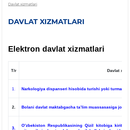
Davlat xizmatlari
DAVLAT XIZMATLARI
Elektron davlat xizmatlari
T/r
Davlat xizm
1.
Narkologiya dispanseri hisobida turishi yoki turmaslig
2.
Bolani davlat maktabgacha ta’lim muassasasiga joylash
O’zbekiston Respublikasining Qizil kitobiga kiritil
3.