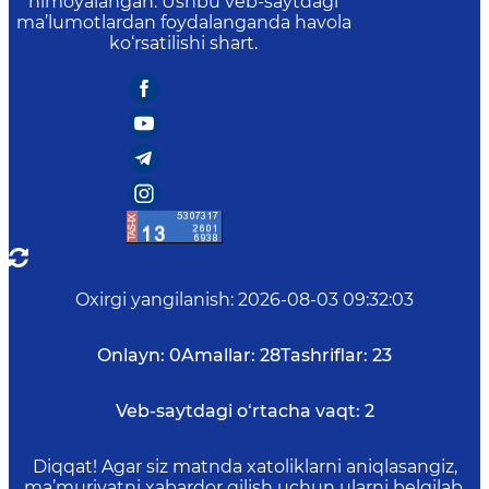
himoyalangan. Ushbu veb-saytdagi
ma’lumotlardan foydalanganda havola
ko‘rsatilishi shart.
Oxirgi yangilanish
:
2026-08-03 09:32:03
Onlayn:
0
Amallar:
28
Tashriflar:
23
Veb-saytdagi o‘rtacha vaqt:
2
Diqqat! Agar siz matnda xatoliklarni aniqlasangiz,
ma’muriyatni xabardor qilish uchun ularni belgilab,