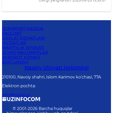
Oxirgi yangilanish: 2025-09-25 13:39:57
HOKIMIYAT HAQIDA
FAOLIYAT
DAVLAT XIZMATLARI
HUJJATLAR
MAXFIYLIK SIYOSATI
OCHIQ MA'LUMOTLAR
AXBOROT XIZMATI
BOG‘LANISH
Navoiy Vilоyati Hоkimligi
210100, Nаvоiy shаhri, Islom Karimov ko‘chаsi, 77A
Elektron pochta
:
info@navoi.uz
© 2001-
2026
Barcha huquqlar