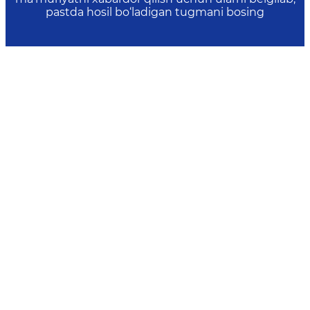
pastda hosil bo‘ladigan tugmani bosing