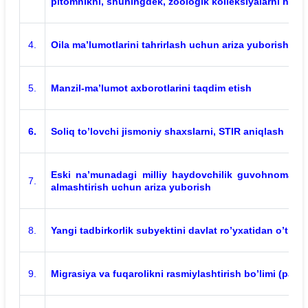
pitomnikni, shuningdek, zoologik kolleksiyalarni hiso
4.
Oila ma’lumotlarini tahrirlash uchun ariza yuborish
5.
Manzil-ma’lumot axborotlarini taqdim etish
6.
Soliq to’lovchi jismoniy shaxslarni, STIR aniqlash
Eski na’munadagi milliy haydovchilik guvohnomalar
7.
almashtirish uchun ariza yuborish
8.
Yangi tadbirkorlik subyektini davlat ro’yxatidan o’tkaz
9.
Migrasiya va fuqarolikni rasmiylashtirish bo’limi (pasp