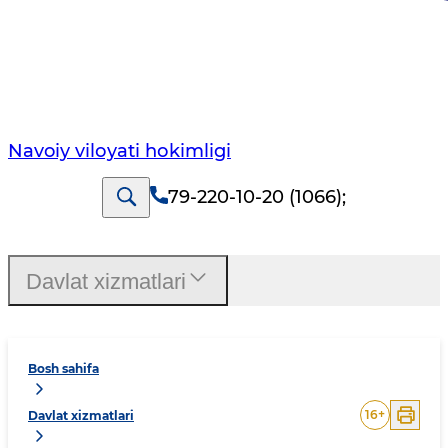
Navoiy vilоyati hоkimligi
79-220-10-20 (1066)
;
Davlat xizmatlari
Bosh sahifa
16
+
Davlat xizmatlari