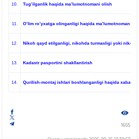
10.
Tug’ilganlik haqida ma’lumotnomani olish
11.
O’lim ro’yxatga olinganligi haqida ma’lumotnomani oli
12.
Nikoh qayd etilganligi, nikohda turmasligi yoki nikohd
13.
Kadastr pasportini shakllantirish
14.
Qurilish-montaj ishlari boshlanganligi haqida xabar be
1655