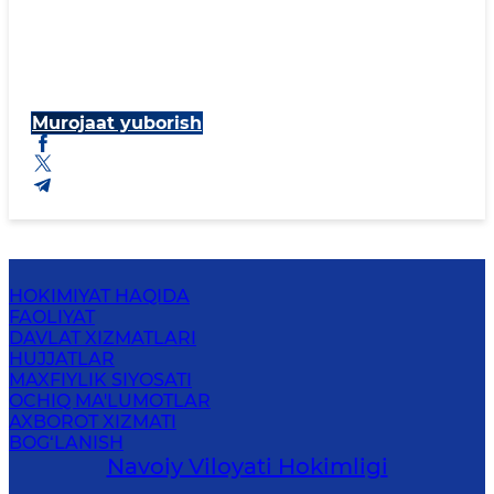
Murojaat yuborish
HOKIMIYAT HAQIDA
FAOLIYAT
DAVLAT XIZMATLARI
HUJJATLAR
MAXFIYLIK SIYOSATI
OCHIQ MA'LUMOTLAR
AXBOROT XIZMATI
BOG‘LANISH
Navoiy Vilоyati Hоkimligi