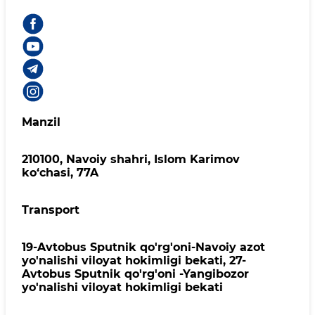
Manzil
210100, Nаvоiy shаhri, Islom Karimov
ko‘chаsi, 77A
Transport
19-Avtobus Sputnik qo'rg'oni-Navoiy azot
yo'nalishi viloyat hokimligi bekati, 27-
Avtobus Sputnik qo'rg'oni -Yangibozor
yo'nalishi viloyat hokimligi bekati