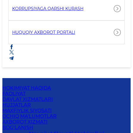
KORRUPSIYAGA QARSHI KURASH
HUQUQIY AXBOROT PORTALI
HOKIMIYAT HAQIDA
FAOLIYAT
DAVLAT XIZMATLARI
HUJJATLAR
MAXFIYLIK SIYOSATI
OCHIQ MA'LUMOTLAR
AXBOROT XIZMATI
BOG‘LANISH