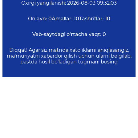
Oxirgi yangilanish
:
2026-08-03 09:32:03
Onlayn:
0
Amallar:
10
Tashriflar:
10
Veb-saytdagi o‘rtacha vaqt:
0
Diqqat! Agar siz matnda xatoliklarni aniqlasangiz,
ma’muriyatni xabardor qilish uchun ularni belgilab,
pastda hosil bo‘ladigan tugmani bosing