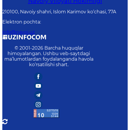
Navoiy Vilоyati Hоkimligi
210100, Nаvоiy shаhri, Islom Karimov ko‘chаsi, 77A
Elektron pochta
:
info@navoi.uz
© 2001-
2026
Barcha huquqlar
himoyalangan. Ushbu veb-saytdagi
ma’lumotlardan foydalanganda havola
ko‘rsatilishi shart.