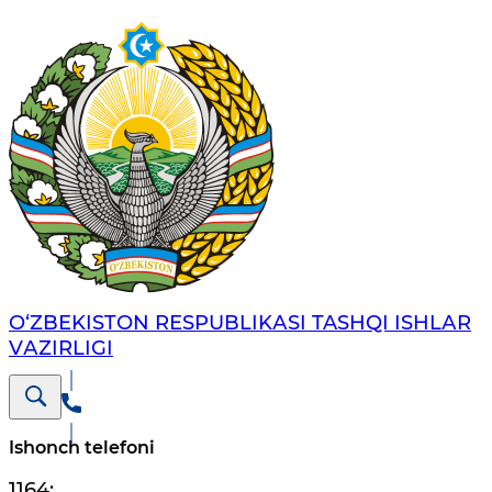
O‘ZBЕKISTОN RЕSPUBLIKАSI TASHQI ISHLАR
VАZIRLIGI
Ishonch telefoni
1164
;