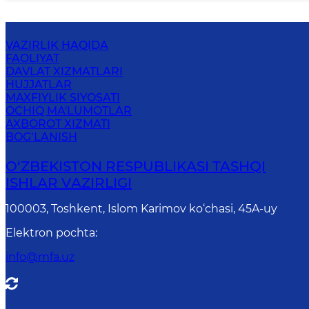
VAZIRLIK HAQIDA
FAOLIYAT
DAVLAT XIZMATLARI
HUJJATLAR
MAXFIYLIK SIYOSATI
OCHIQ MA'LUMOTLAR
AXBOROT XIZMATI
BOG‘LANISH
O‘ZBЕKISTОN RЕSPUBLIKАSI TASHQI
ISHLАR VАZIRLIGI
100003, Toshkent, Islom Karimov ko‘chasi, 45A-uy
Elektron pochta
:
info@mfa.uz