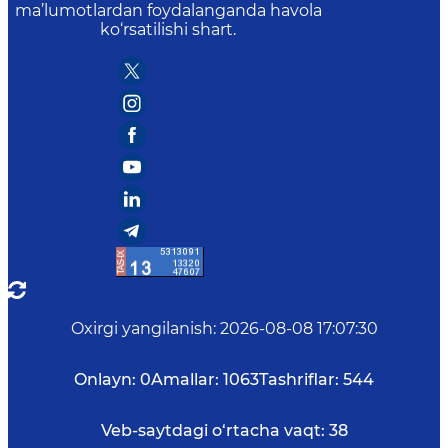
ma’lumotlardan foydalanganda havola
ko‘rsatilishi shart.
Oxirgi yangilanish
:
2026-08-08 17:07:30
Onlayn:
0
Amallar:
1063
Tashriflar:
544
Veb-saytdagi o‘rtacha vaqt:
38