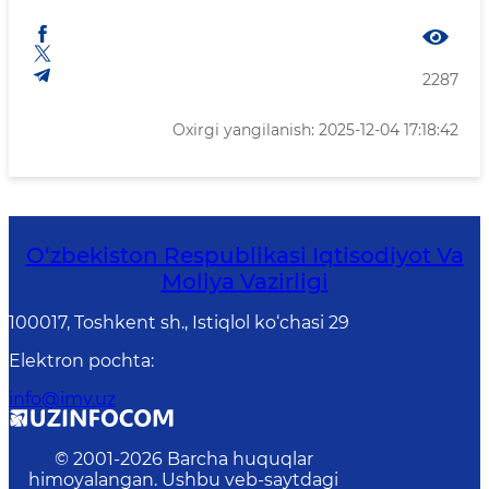
2287
Oxirgi yangilanish: 2025-12-04 17:18:42
O‘zbekiston Respublikasi Iqtisodiyot Va
Moliya Vazirligi
100017, Toshkent sh., Istiqlol ko‘chasi 29
Elektron pochta
:
info@imv.uz
© 2001-
2026
Barcha huquqlar
himoyalangan. Ushbu veb-saytdagi