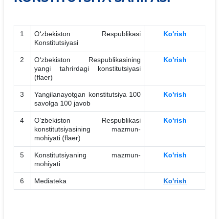
1
O‘zbekiston Respublikasi
Ko'rish
Konstitutsiyasi
2
O‘zbekiston Respublikasining
Ko'rish
yangi tahrirdagi konstitutsiyasi
(flaer)
3
Yangilanayotgan konstitutsiya 100
Ko'rish
savolga 100 javob
4
O‘zbekiston Respublikasi
Ko'rish
konstitutsiyasining mazmun-
mohiyati (flaer)
5
Konstitutsiyaning mazmun-
Ko'rish
mohiyati
6
Mediateka
Ko'rish