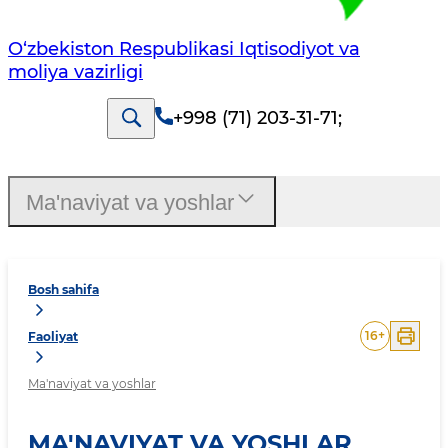
O‘zbekiston Respublikasi Iqtisodiyot va
moliya vazirligi
+998 (71) 203-31-71
;
Ma'naviyat va yoshlar
Bosh sahifa
16
+
Faoliyat
Ma'naviyat va yoshlar
MA'NAVIYAT VA YOSHLAR