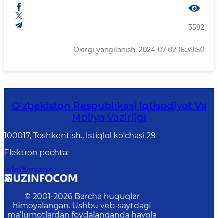
3582
Oxirgi yangilanish: 2024-07-02 16:39:50
O‘zbekiston Respublikasi Iqtisodiyot Va
Moliya Vazirligi
100017, Toshkent sh., Istiqlol ko‘chasi 29
Elektron pochta
:
info@imv.uz
© 2001-
2026
Barcha huquqlar
himoyalangan. Ushbu veb-saytdagi
ma’lumotlardan foydalanganda havola