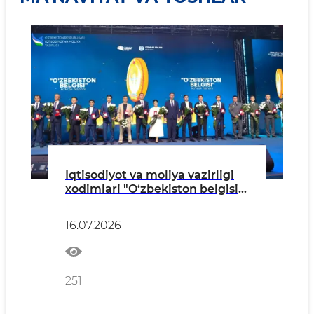
Iqtisodiyot va moliya vazirligi
xodimlari "O‘zbekiston belgisi"
ko‘krak nishoni bilan
taqdirland
16.07.2026
251