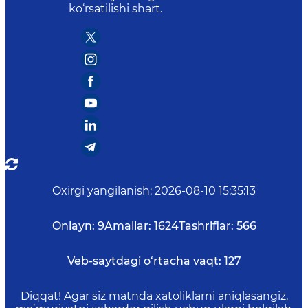
ko‘rsatilishi shart.
Oxirgi yangilanish
:
2026-08-10 15:35:13
Onlayn:
9
Amallar:
1624
Tashriflar:
566
Veb-saytdagi o‘rtacha vaqt:
127
Diqqat! Agar siz matnda xatoliklarni aniqlasangiz,