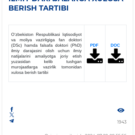
BERISH TARTIBI
Oʻzbekiston Respublikasi Iqtisodiyot
va moliya vazirligiga fan doktori
(DSc) hamda falsafa doktori (PhD)
PDF
DOC
ilmiy darajasini olish uchun ilmiy
natijalarini amaliyotga joriy etish
yuzasidan kelib tushgan
murojaatlarga vazirlik tomonidan
xulosa berish tartibi
1943