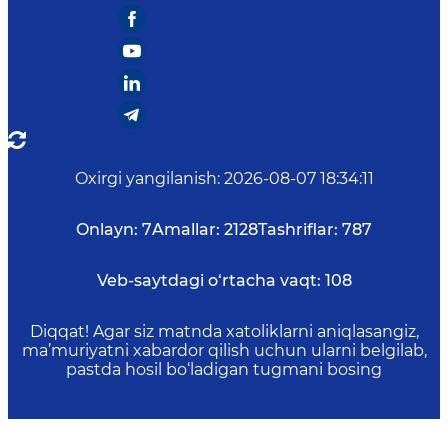
Oxirgi yangilanish
:
2026-08-07 18:34:11
Onlayn:
7
Amallar:
2128
Tashriflar:
787
Veb-saytdagi o‘rtacha vaqt:
108
Diqqat! Agar siz matnda xatoliklarni aniqlasangiz,
ma’muriyatni xabardor qilish uchun ularni belgilab,
pastda hosil bo‘ladigan tugmani bosing