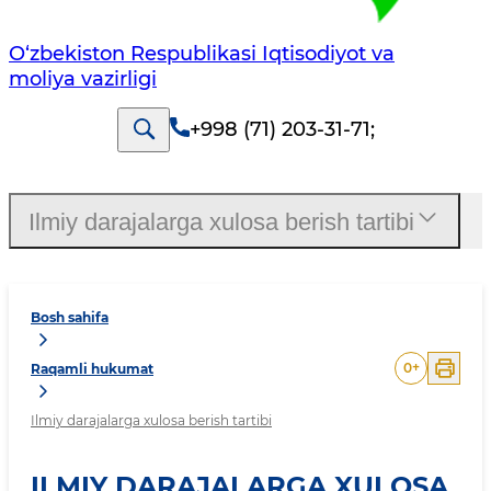
O‘zbekiston Respublikasi Iqtisodiyot va
moliya vazirligi
+998 (71) 203-31-71
;
Ilmiy darajalarga xulosa berish tartibi
Bosh sahifa
0
+
Raqamli hukumat
Ilmiy darajalarga xulosa berish tartibi
ILMIY DARAJALARGA XULOSA