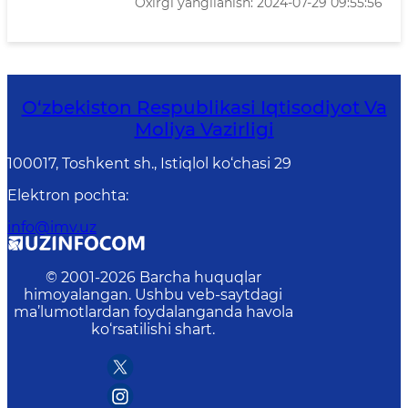
Oxirgi yangilanish: 2024-07-29 09:55:56
O‘zbekiston Respublikasi Iqtisodiyot Va
Moliya Vazirligi
100017, Toshkent sh., Istiqlol ko‘chasi 29
Elektron pochta
:
info@imv.uz
© 2001-
2026
Barcha huquqlar
himoyalangan. Ushbu veb-saytdagi
ma’lumotlardan foydalanganda havola
ko‘rsatilishi shart.