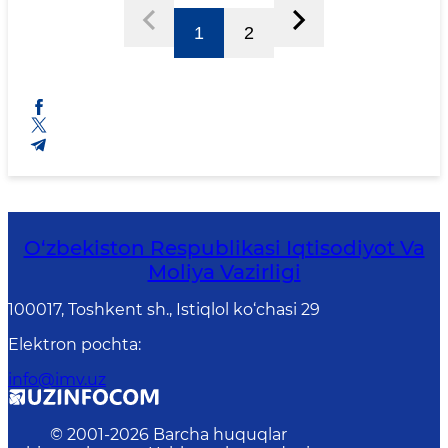
1
2
O‘zbekiston Respublikasi Iqtisodiyot Va
Moliya Vazirligi
100017, Toshkent sh., Istiqlol ko‘chasi 29
Elektron pochta
:
info@imv.uz
© 2001-
2026
Barcha huquqlar