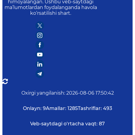
himoyalangan. Ushbu veb-saytdagi
ma’lumotlardan foydalanganda havola
ko‘rsatilishi shart.
Oxirgi yangilanish
:
2026-08-06 17:50:42
Onlayn:
9
Amallar:
1285
Tashriflar:
493
Veb-saytdagi o‘rtacha vaqt:
87