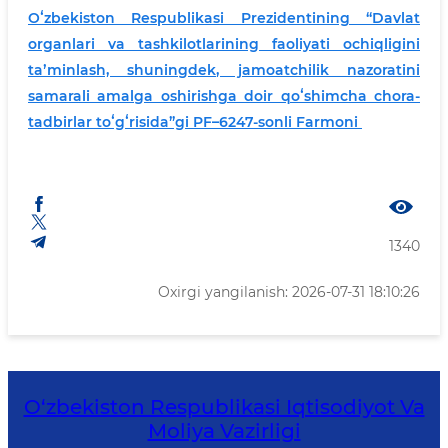
Oʻzbekiston Respublikasi Prezidentining “Davlat
organlari va tashkilotlarining faoliyati ochiqligini
taʼminlash, shuningdek, jamoatchilik nazoratini
samarali amalga oshirishga doir qoʻshimcha chora-
tadbirlar toʻgʻrisida”gi PF–6247-sonli Farmoni
1340
Oxirgi yangilanish: 2026-07-31 18:10:26
O‘zbekiston Respublikasi Iqtisodiyot Va
Moliya Vazirligi