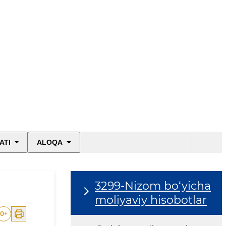
ATI
ALOQA
3299-Nizom bo‘yicha
moliyaviy hisobotlar
0
+