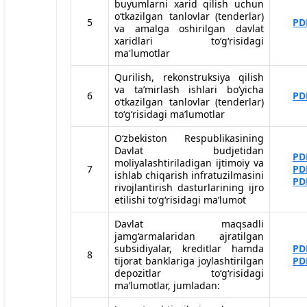
buyumlarni xarid qilish uchun
o‘tkazilgan tanlovlar (tenderlar)
5
PD
va amalga oshirilgan davlat
xaridlari to‘g‘risidagi
ma'lumotlar
Qurilish, rekonstruksiya qilish
va taʼmirlash ishlari bo‘yicha
6
PD
o‘tkazilgan tanlovlar (tenderlar)
to‘g‘risidagi maʼlumotlar
O‘zbekiston Respublikasining
Davlat budjetidan
PD
moliyalashtiriladigan ijtimoiy va
7
PD
ishlab chiqarish infratuzilmasini
PD
rivojlantirish dasturlarining ijro
etilishi to‘g‘risidagi maʼlumot
Davlat maqsadli
jamg‘armalaridan ajratilgan
subsidiyalar, kreditlar hamda
PD
8
tijorat banklariga joylashtirilgan
PD
depozitlar to‘g‘risidagi
maʼlumotlar, jumladan: