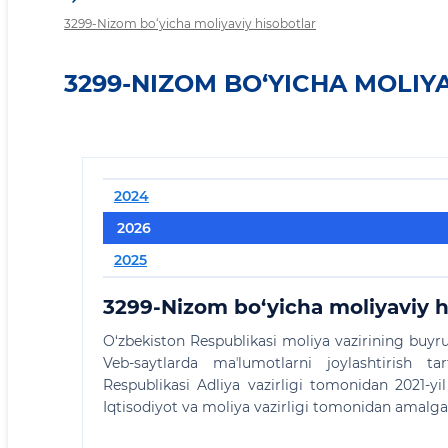
3299-Nizom bo‘yicha moliyaviy hisobotlar
3299-NIZOM BO‘YICHA MOLIY
2024
2026
2025
3299-Nizom bo‘yicha moliyaviy h
O‘zbekiston Respublikasi moliya vazirining buyr
Veb-saytlarda maʼlumotlarni joylashtirish ta
Respublikasi Adliya vazirligi tomonidan 2021-yi
Iqtisodiyot va moliya vazirligi tomonidan amalga 