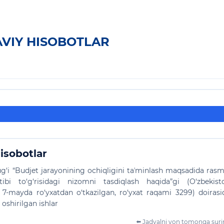
AVIY HISOBOTLAR
isobotlar
ug‘i “Budjet jarayonining ochiqligini taʼminlash maqsadida rasm
rtibi to‘g‘risidagi nizomni tasdiqlash haqida”gi (O‘zbekist
l 7-mayda ro‘yxatdan o‘tkazilgan, ro‘yxat raqami 3299) doirasi
oshirilgan ishlar
⬅️ Jadvalni yon tomonga sur