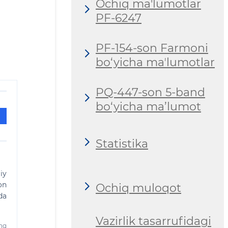
Ochiq ma'lumotlar
PF-6247
PF-154-son Farmoni
bo‘yicha maʼlumotlar
PQ-447-son 5-band
bo‘yicha ma’lumot
Statistika
iy
on
Ochiq muloqot
da
Vazirlik tasarrufidagi
ing