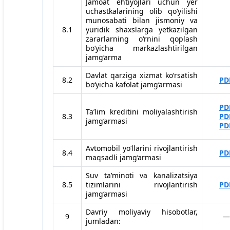
Jamoat ehtiyojlari uchun yer
uchastkalarining olib qo‘yilishi
munosabati bilan jismoniy va
8.1
yuridik shaxslarga yetkazilgan
zararlarning o‘rnini qoplash
bo‘yicha markazlashtirilgan
jamg‘arma
Davlat qarziga xizmat ko‘rsatish
8.2
PD
bo‘yicha kafolat jamg‘armasi
PD
Taʼlim kreditini moliyalashtirish
8.3
PD
jamg‘armasi
PD
Avtomobil yo‘llarini rivojlantirish
8.4
PD
maqsadli jamg‘armasi
Suv taʼminoti va kanalizatsiya
8.5
tizimlarini rivojlantirish
PD
jamg‘armasi
Davriy moliyaviy hisobotlar,
9
—
jumladan: