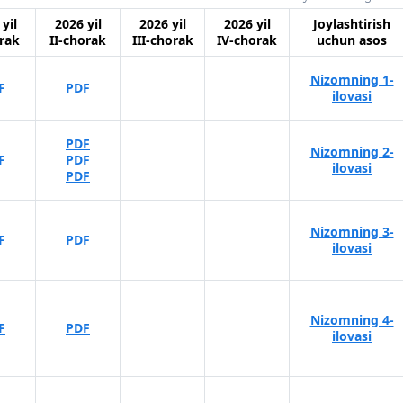
yil
2026 yil
2026 yil
2026 yil
Joylashtirish
rak
II-chorak
III-chorak
IV-chorak
uchun asos
Nizomning 1-
F
PDF
ilovasi
PDF
Nizomning 2-
F
PDF
ilovasi
PDF
Nizomning 3-
F
PDF
ilovasi
Nizomning 4-
F
PDF
ilovasi