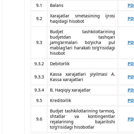
9.1
Balans
PD
Xarajatlar smetasining ijrosi
9.2
PD
haqidagi hisobot
Budjet tashkilotlarining
budjetdan tashqari
9.3
jamg‘armalari bo‘yicha pul
PD
mablag‘lari harakati to‘g‘risidagi
hisobot
9.3.2
Debitorlik
PD
Kassa xarajatlari yiyilmasi A.
9.3.3
PD
Kassa xarajatlari
9.3.4
B. Haqiqiy xarajatlar
PD
9.5
Kreditorlik
PD
Budjet tashkilotlarining tarmoq,
shtatlar va kontingentlar
9.6
PD
rejalarining bajarilishi
to‘g‘risidagi hisobotlar