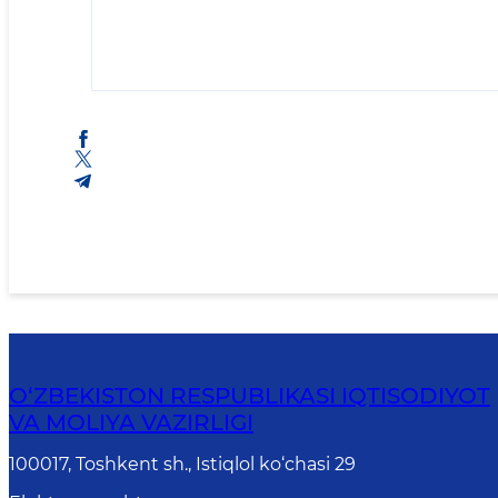
O‘ZBEKISTON RESPUBLIKASI IQTISODIYOT
VA MOLIYA VAZIRLIGI
100017, Toshkent sh., Istiqlol ko‘chasi 29