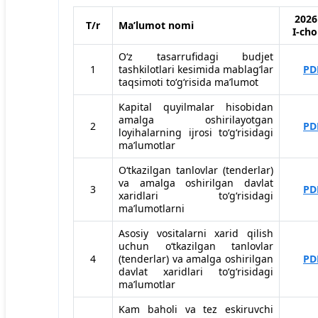
2026 
Т/r
Maʼlumot nomi
I-cho
O‘z tasarrufidagi budjet
1
tashkilotlari kesimida mablag‘lar
PD
taqsimoti to‘g‘risida maʼlumot
Kapital quyilmalar hisobidan
amalga oshirilayotgan
2
PD
loyihalarning ijrosi to‘g‘risidagi
maʼlumotlar
O‘tkazilgan tanlovlar (tenderlar)
va amalga oshirilgan davlat
3
PD
xaridlari to‘g‘risidagi
maʼlumotlarni
Asosiy vositalarni xarid qilish
uchun o‘tkazilgan tanlovlar
4
(tenderlar) va amalga oshirilgan
PD
davlat xaridlari to‘g‘risidagi
maʼlumotlar
Kam baholi va tez eskiruvchi