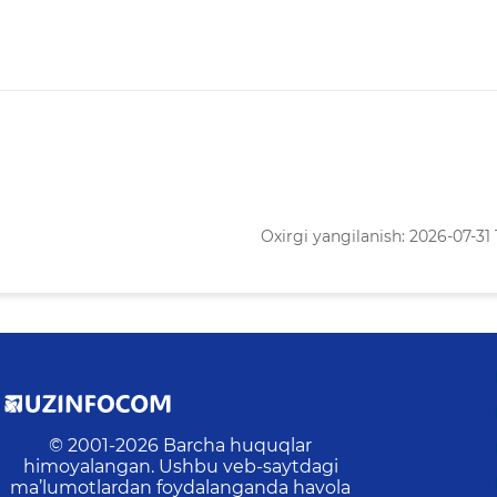
Oxirgi yangilanish: 2026-07-31 
© 2001-
2026
Barcha huquqlar
himoyalangan. Ushbu veb-saytdagi
ma’lumotlardan foydalanganda havola