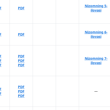
Nizomning 5-
F
PDF
ilovasi
Nizomning 6-
F
PDF
ilovasi
F
PDF
Nizomning 7-
F
PDF
ilovasi
F
PDF
PDF
F
PDF
—
F
PDF