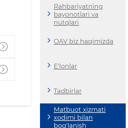
Rahbariyatning
bayonotlari va
nutqlari
OAV biz haqimizda
E'lonlar
Tadbirlar
Matbuot xizmati
xodimi bilan
bogʼlanish