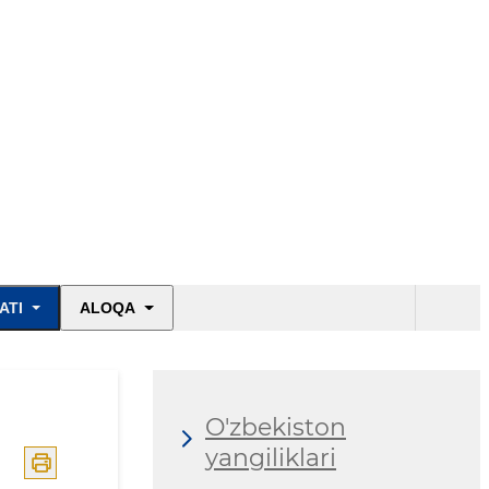
Biz haqimizda
ATI
ALOQA
Vazirlik yangiliklari
O'zbekiston
yangiliklari