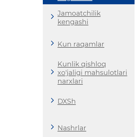
Jamoatchilik
kengashi
Kun raqamlar
Kunlik qishloq
xo'jaligi mahsulotlari
narxlari
DXSh
Nashrlar