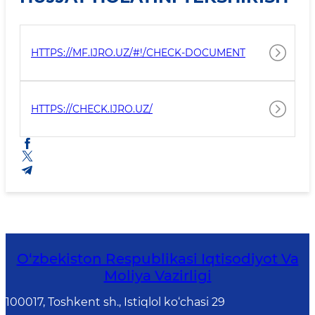
HTTPS://MF.IJRO.UZ/#!/CHECK-DOCUMENT
HTTPS://CHECK.IJRO.UZ/
O‘zbekiston Respublikasi Iqtisodiyot Va
Moliya Vazirligi
100017, Toshkent sh., Istiqlol ko‘chasi 29