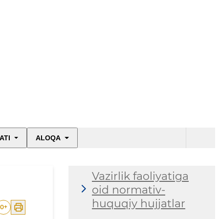
ATI
ALOQA
Vazirlik faoliyatiga
oid normativ-
huquqiy hujjatlar
0
+