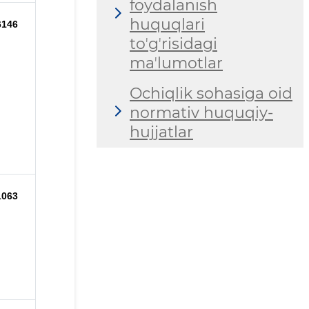
foydalanish
huquqlari
6146
toʼgʼrisidagi
maʼlumotlar
Ochiqlik sohasiga oid
normativ huquqiy-
hujjatlar
1063