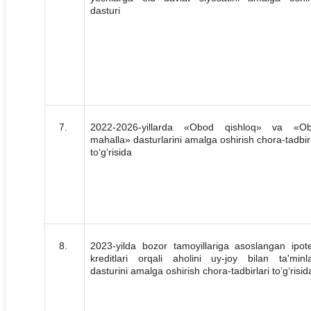
dasturi
7.
2022-2026-yillarda «Obod qishloq» va «O
mahalla» dasturlarini amalga oshirish chora-tadbirl
to‘g‘risida
8.
2023-yilda bozor tamoyillariga asoslangan ipot
kreditlari orqali aholini uy-joy bilan ta'minl
dasturini amalga oshirish chora-tadbirlari to‘g‘risid