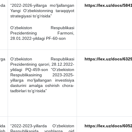
»da
“2022-2026-yillarga mo‘ljallangan
https://lex.uz/docs/584
Yangi O‘zbekistonning taraqqiyot
strategiyasi to‘g‘risida”
O‘zbekiston Respublikasi
Prezidentining Farmoni,
28.01.2022-yildagi PF-60-son
rga
O‘zbekiston Respublikasi
https://lex.uz/docs/632
Prezidentining qarori, 28.12.2022-
yildagi PQ-459-son “O‘zbekiston
Respublikasining 2023-2025-
yillarga mo‘ljallangan investisiya
dasturini amalga oshirish chora-
tadbirlari to‘g‘risida”
ida
“2022-2023-yillarda O‘zbekiston
https://lex.uz/docs/605
ish
Respublikasida yoshlarga oid