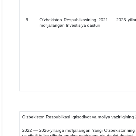
9.
O‘zbekiston Respublikasining 2021 — 2023 yilla
mo‘ljallangan Investisiya dasturi
Oʻzbekiston Respublikasi Iqtisodiyot va moliya vazirliginin
2022 — 2026-yillarga mo‘ljallangan Yangi O‘zbekistonning t
va sifatli taʼlim yili»da amalga oshirishga oid davlat dasturi