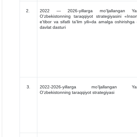
2.
2022 — 2026-yillarga mo‘ljallangan Ya
O‘zbekistonning taraqqiyot strategiyasini «Inso
e'tibor va sifatli ta'lim yili»da amalga oshirishga 
davlat dasturi
3.
2022-2026-yillarga mo‘ljallangan Ya
O‘zbekistonning taraqqiyot strategiyasi