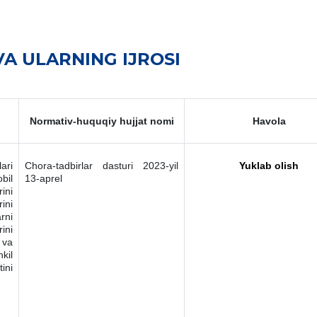
A ULARNING IJROSI
Normativ-huquqiy hujjat nomi
Havola
ari
Chora-tadbirlar dasturi 2023-yil
Yuklab olish
bil
13-aprel
ini
ini
rni
ini
 va
kil
ini