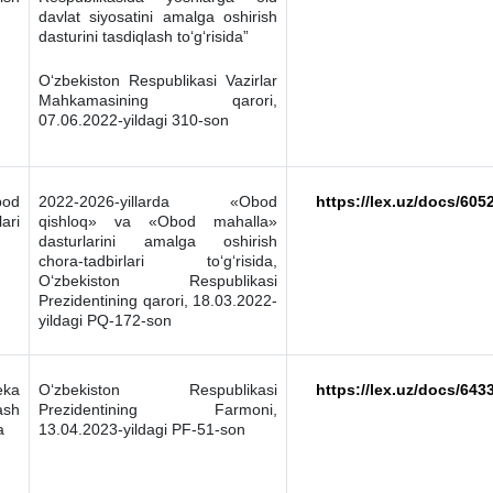
davlat siyosatini amalga oshirish
dasturini tasdiqlash to‘g‘risida”
O‘zbekiston Respublikasi Vazirlar
Mahkamasining qarori,
07.06.2022-yildagi 310-son
bod
2022-2026-yillarda «Obod
https://lex.uz/docs/605
ari
qishloq» va «Obod mahalla»
dasturlarini amalga oshirish
chora-tadbirlari to‘g‘risida,
O‘zbekiston Respublikasi
Prezidentining qarori, 18.03.2022-
yildagi PQ-172-son
eka
O‘zbekiston Respublikasi
https://lex.uz/docs/643
ash
Prezidentining Farmoni,
a
13.04.2023-yildagi PF-51-son