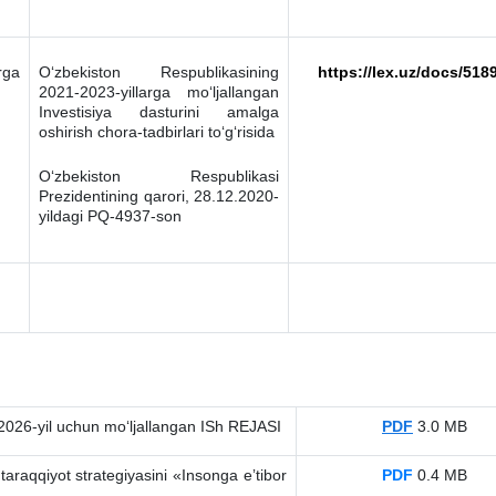
rga
O‘zbekiston Respublikasining
https://lex.uz/docs/518
2021-2023-yillarga mo‘ljallangan
Investisiya dasturini amalga
oshirish chora-tadbirlari to‘g‘risida
O‘zbekiston Respublikasi
Prezidentining qarori, 28.12.2020-
yildagi PQ-4937-son
g 2026-yil uchun moʻljallangan ISh REJASI
PDF
3.0 MB
araqqiyot strategiyasini «Insonga eʼtibor
PDF
0.4 MB