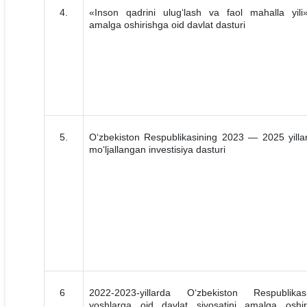
4.
«Inson qadrini ulug‘lash va faol mahalla yili
amalga oshirishga oid davlat dasturi
5.
O‘zbekiston Respublikasining 2023 — 2025 yilla
mo‘ljallangan investisiya dasturi
6
2022-2023-yillarda O‘zbekiston Respublikas
yoshlarga oid davlat siyosatini amalga oshir