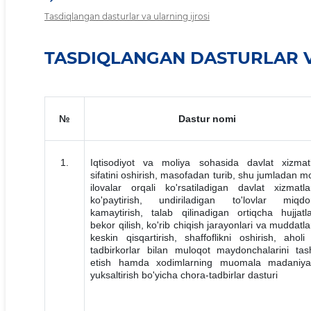
Tasdiqlangan dasturlar va ularning ijrosi
TASDIQLANGAN DASTURLAR V
№
Dastur nomi
1.
Iqtisodiyot va moliya sohasida davlat xizmatl
sifatini oshirish, masofadan turib, shu jumladan mo
ilovalar orqali ko'rsatiladigan davlat xizmatlar
ko'paytirish, undiriladigan to'lovlar miqdor
kamaytirish, talab qilinadigan ortiqcha hujjatla
bekor qilish, ko'rib chiqish jarayonlari va muddatlar
keskin qisqartirish, shaffoflikni oshirish, aholi
tadbirkorlar bilan muloqot maydonchalarini tash
etish hamda xodimlarning muomala madaniyat
yuksaltirish bo'yicha chora-tadbirlar dasturi