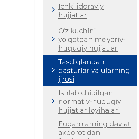
Ichki idoraviy
hujjatlar
O'z kuchini
yo'qotgan me'yoriy-
huquqiy hujjatlar
Tasdiqlangan
dasturlar va ularning
ijrosi
Ishlab chiqilgan
normativ-huquqiy
hujjatlar loyihalari
Fuqarolarning davlat
axborotidan