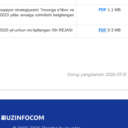
qqiyot strategiyasini “Insonga e’tibor va
PDF
1.1 MB
a 2023 yilda amalga oshirilishi belgilangan
g 2025-yil uchun moʻljallangan ISh REJASI
PDF
0.3 MB
Oxirgi yangilanish: 2026-07-31 