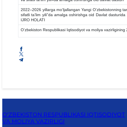
2022–2026 yillarga mo‘ljallangan Yangi O‘zbekistonning tara
sifatli ta’lim yili”da amalga oshirishga oid Davlat dasturid
IJRO HOLATI
Oʻzbekiston Respublikasi Iqtisodiyot va moliya vazirliginin
O‘ZBEKISTON RESPUBLIKASI IQTISODIYOT
VA MOLIYA VAZIRLIGI