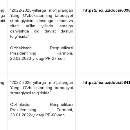
ngi
“2022-2026-yillarga mo‘ljallangan
https://lex.uz/docs/639
nga
Yangi O‘zbekistonning taraqqiyot
oid
strategiyasini «Insonga e'tibor va
sifatli ta'lim yili»da amalga
oshirishga oid davlat dasturi
to‘g‘risida”
O‘zbekiston Respublikasi
Prezidentining Farmoni,
28.02.2023-yildagi PF-27-son
ngi
“2022-2026-yillarga mo‘ljallangan
https://lex.uz/docs/584
Yangi O‘zbekistonning taraqqiyot
strategiyasi to‘g‘risida”
O‘zbekiston Respublikasi
Prezidentining Farmoni,
28.01.2022-yildagi PF-60-son