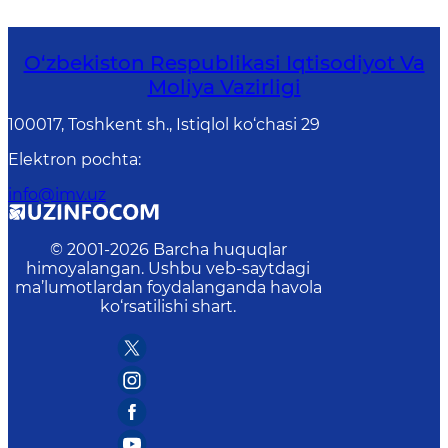
O‘zbekiston Respublikasi Iqtisodiyot Va
Moliya Vazirligi
100017, Toshkent sh., Istiqlol ko‘chasi 29
Elektron pochta
:
info@imv.uz
© 2001-
2026
Barcha huquqlar
himoyalangan. Ushbu veb-saytdagi
ma’lumotlardan foydalanganda havola
ko‘rsatilishi shart.