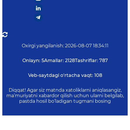
Oxirgi yangilanish
:
2026-08-07 18:34:11
Onlayn:
5
Amallar:
2128
Tashriflar:
787
Veb-saytdagi o‘rtacha vaqt:
108
Diqqat! Agar siz matnda xatoliklarni aniqlasangiz,
ma’muriyatni xabardor qilish uchun ularni belgilab,
pastda hosil bo‘ladigan tugmani bosing